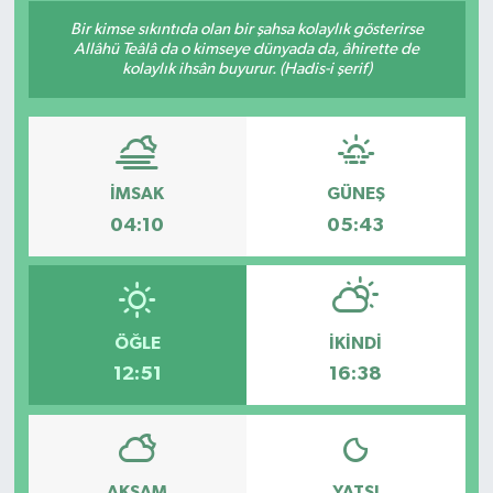
Bir kimse sıkıntıda olan bir şahsa kolaylık gösterirse
Allâhü Teâlâ da o kimseye dünyada da, âhirette de
kolaylık ihsân buyurur. (Hadis-i şerif)
İMSAK
GÜNEŞ
04:10
05:43
ÖĞLE
İKINDI
12:51
16:38
AKŞAM
YATSI