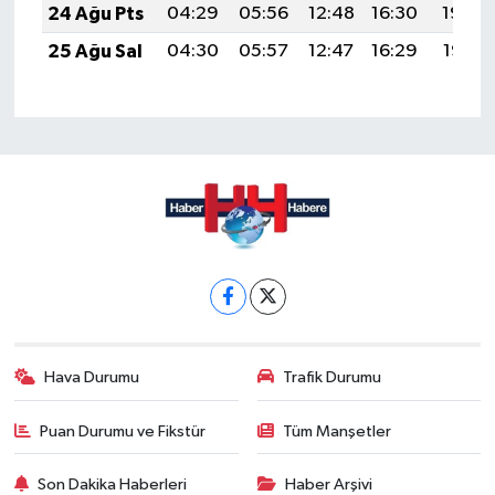
24 Ağu Pts
04:29
05:56
12:48
16:30
19:29
25 Ağu Sal
04:30
05:57
12:47
16:29
19:28
Hava Durumu
Trafik Durumu
Puan Durumu ve Fikstür
Tüm Manşetler
Son Dakika Haberleri
Haber Arşivi