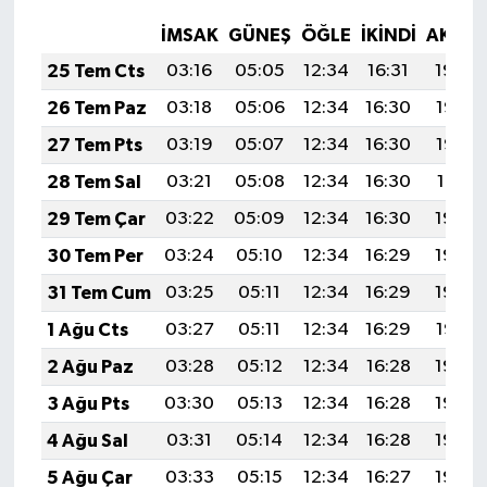
İMSAK
GÜNEŞ
ÖĞLE
İKINDI
AKŞA
25 Tem Cts
03:16
05:05
12:34
16:31
19:54
26 Tem Paz
03:18
05:06
12:34
16:30
19:53
27 Tem Pts
03:19
05:07
12:34
16:30
19:52
28 Tem Sal
03:21
05:08
12:34
16:30
19:51
29 Tem Çar
03:22
05:09
12:34
16:30
19:50
30 Tem Per
03:24
05:10
12:34
16:29
19:49
31 Tem Cum
03:25
05:11
12:34
16:29
19:48
1 Ağu Cts
03:27
05:11
12:34
16:29
19:47
2 Ağu Paz
03:28
05:12
12:34
16:28
19:46
3 Ağu Pts
03:30
05:13
12:34
16:28
19:45
4 Ağu Sal
03:31
05:14
12:34
16:28
19:44
5 Ağu Çar
03:33
05:15
12:34
16:27
19:43