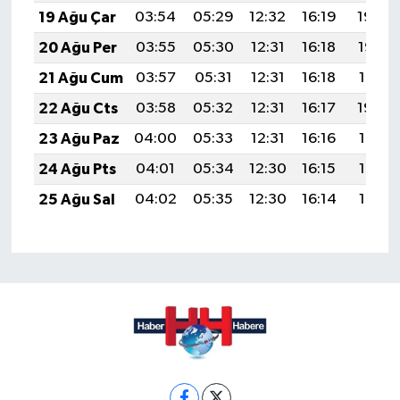
19 Ağu Çar
03:54
05:29
12:32
16:19
19:24
20 Ağu Per
03:55
05:30
12:31
16:18
19:23
21 Ağu Cum
03:57
05:31
12:31
16:18
19:21
22 Ağu Cts
03:58
05:32
12:31
16:17
19:20
23 Ağu Paz
04:00
05:33
12:31
16:16
19:18
24 Ağu Pts
04:01
05:34
12:30
16:15
19:17
25 Ağu Sal
04:02
05:35
12:30
16:14
19:15