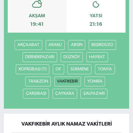
AKŞAM
YATSI
19:41
21:16
AKÇAABAT
ARAKLI
ARSİN
BEŞİKDÜZÜ
DERNEKPAZARI
DÜZKÖY
HAYRAT
KÖPRÜBAŞI (T)
OF
SÜRMENE
TONYA
TRABZON
VAKFIKEBİR
YOMRA
ÇARŞIBAŞI
ÇAYKARA
ŞALPAZARI
VAKFIKEBİR AYLIK NAMAZ VAKITLERI