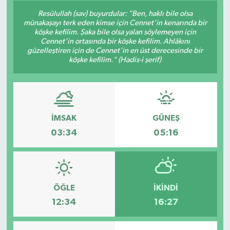
Resûlullah (sav) buyurdular: "Ben, haklı bile olsa
münakaşayı terk eden kimse için Cennet'in kenarında bir
köşke kefilim. Şaka bile olsa yalan söylemeyen için
Cennet'in ortasında bir köşke kefilim. Ahlâkını
güzelleştiren için de Cennet'in en üst derecesinde bir
köşke kefilim." (Hadis-i şerif)
İMSAK
GÜNEŞ
03:34
05:16
ÖĞLE
İKINDI
12:34
16:27