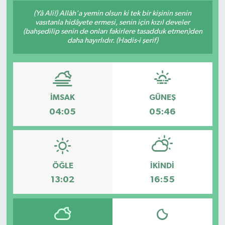
(Yâ Ali!) Allâh'a yemin olsun ki tek bir kişinin senin
vasıtanla hidâyete ermesi, senin için kızıl develer
(bahşedilip senin de onları fakirlere tasadduk etmen)den
daha hayırlıdır. (Hadis-i şerif)
İMSAK
GÜNEŞ
04:05
05:46
ÖĞLE
İKINDI
13:02
16:55