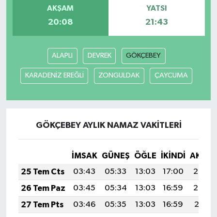
AKŞAM
YATSI
20:08
21:43
ALAPLI
DEVREK
GÖKÇEBEY
KARADENİZ EREĞLİ
ZONGULDAK
ÇAYCUMA
GÖKÇEBEY AYLIK NAMAZ VAKITLERI
İMSAK
GÜNEŞ
ÖĞLE
İKINDI
AKŞA
25 Tem Cts
03:43
05:33
13:03
17:00
20:23
26 Tem Paz
03:45
05:34
13:03
16:59
20:22
27 Tem Pts
03:46
05:35
13:03
16:59
20:21