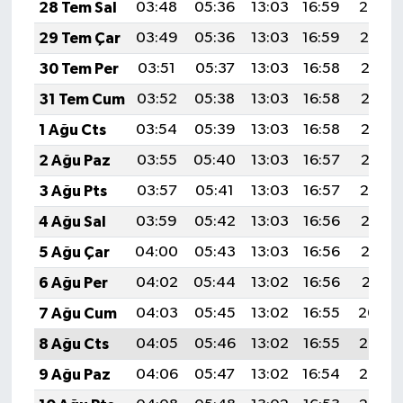
28 Tem Sal
03:48
05:36
13:03
16:59
20:20
29 Tem Çar
03:49
05:36
13:03
16:59
20:19
30 Tem Per
03:51
05:37
13:03
16:58
20:18
31 Tem Cum
03:52
05:38
13:03
16:58
20:17
1 Ağu Cts
03:54
05:39
13:03
16:58
20:16
2 Ağu Paz
03:55
05:40
13:03
16:57
20:15
3 Ağu Pts
03:57
05:41
13:03
16:57
20:14
4 Ağu Sal
03:59
05:42
13:03
16:56
20:13
5 Ağu Çar
04:00
05:43
13:03
16:56
20:12
6 Ağu Per
04:02
05:44
13:02
16:56
20:11
7 Ağu Cum
04:03
05:45
13:02
16:55
20:09
8 Ağu Cts
04:05
05:46
13:02
16:55
20:08
9 Ağu Paz
04:06
05:47
13:02
16:54
20:07