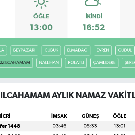
ÖĞLE
İKINDI
4
13:00
16:52
LA
BEYPAZARI
CUBUK
ELMADAĞ
EVREN
GÜDÜL
KIZILCAHAMAM
NALLIHAN
POLATLI
ÇAMLIDERE
ŞERE
ZILCAHAMAM AYLIK NAMAZ VAKITL
HİCRİ
İMSAK
GÜNEŞ
ÖĞLE
afer 1448
03:46
05:33
13:01