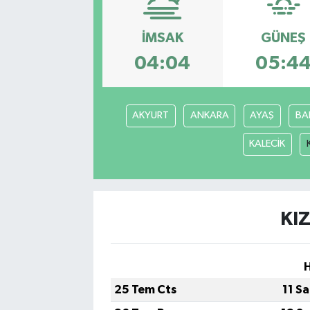
İMSAK
GÜNEŞ
04:04
05:4
AKYURT
ANKARA
AYAŞ
BA
KALECİK
KI
25 Tem Cts
11 S