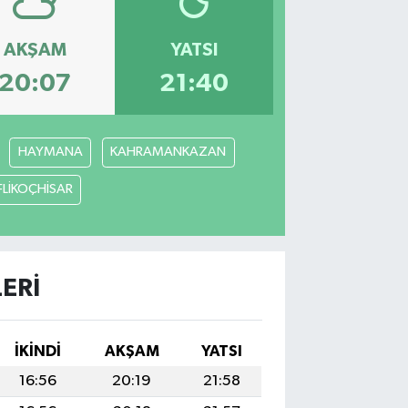
AKŞAM
YATSI
20:07
21:40
HAYMANA
KAHRAMANKAZAN
FLİKOÇHİSAR
ERI
İKINDI
AKŞAM
YATSI
16:56
20:19
21:58