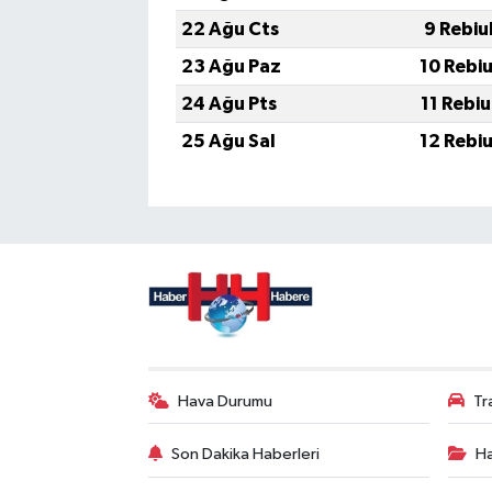
22 Ağu Cts
9 Rebiu
23 Ağu Paz
10 Rebi
24 Ağu Pts
11 Rebi
25 Ağu Sal
12 Rebi
Hava Durumu
Tr
Son Dakika Haberleri
Ha