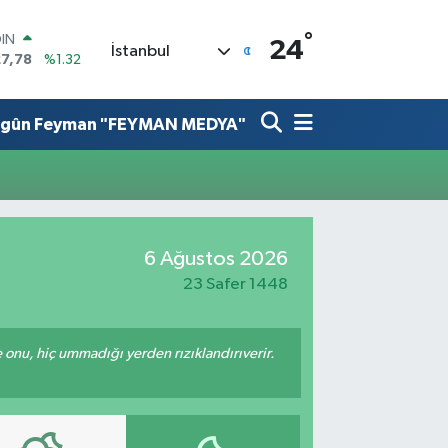
OIN
°
24
İstanbul
27,78
%1.32
R
894
%0.08
O
lgûn Feyman "FEYMAN MEDYA"
398
%-0.02
İN
81
%0.16
 ALTIN
.83
%4.44
100
6 Ağustos 2026
3
%11
23 Safer 1448
e onu, hiç ummadığı yerden rızıklandırıverir.