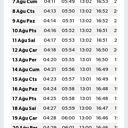
7 Ağu Cum
04:11
05:49
13:02
16:53
20:06
8 Ağu Cts
04:13
05:50
13:02
16:52
20:04
9 Ağu Paz
04:14
05:51
13:02
16:52
20:03
10 Ağu Pts
04:16
05:52
13:02
16:51
20:02
11 Ağu Sal
04:17
05:53
13:02
16:51
20:01
12 Ağu Çar
04:18
05:54
13:02
16:50
20:00
13 Ağu Per
04:20
05:55
13:01
16:50
19:58
14 Ağu Cum
04:21
05:56
13:01
16:49
19:57
15 Ağu Cts
04:23
05:57
13:01
16:49
19:56
16 Ağu Paz
04:24
05:58
13:01
16:48
19:54
17 Ağu Pts
04:25
05:58
13:01
16:48
19:53
18 Ağu Sal
04:27
05:59
13:00
16:47
19:52
19 Ağu Çar
04:28
06:00
13:00
16:46
19:50
20 Ağu Per
04:29
06:01
13:00
16:46
19:49