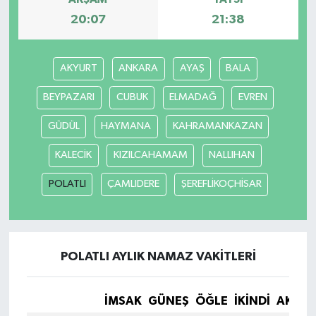
20:07
21:38
AKYURT
ANKARA
AYAŞ
BALA
BEYPAZARI
CUBUK
ELMADAĞ
EVREN
GÜDÜL
HAYMANA
KAHRAMANKAZAN
KALECİK
KIZILCAHAMAM
NALLIHAN
POLATLI
ÇAMLIDERE
ŞEREFLİKOÇHİSAR
POLATLI AYLIK NAMAZ VAKITLERI
İMSAK
GÜNEŞ
ÖĞLE
İKINDI
AKŞA