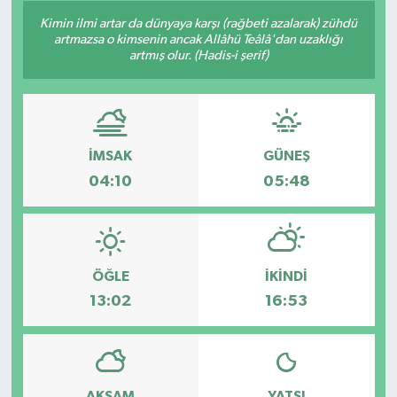
Kimin ilmi artar da dünyaya karşı (rağbeti azalarak) zühdü
artmazsa o kimsenin ancak Allâhü Teâlâ'dan uzaklığı
artmış olur. (Hadis-i şerif)
İMSAK
GÜNEŞ
04:10
05:48
ÖĞLE
İKINDI
13:02
16:53
AKŞAM
YATSI