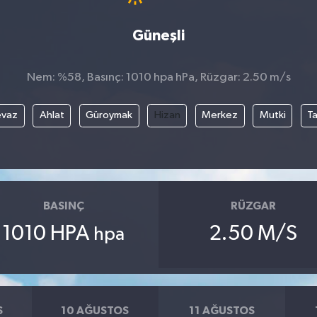
Güneşli
Nem: %58, Basınç: 1010 hpa hPa, Rüzgar: 2.50 m/s
evaz
Ahlat
Güroymak
Hizan
Merkez
Mutki
T
BASINÇ
RÜZGAR
1010 HPA
2.50 M/S
hpa
S
10 AĞUSTOS
11 AĞUSTOS