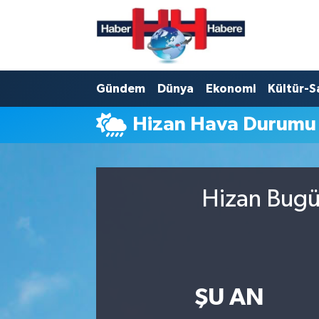
Hava Durumu
Gündem
Dünya
Ekonomi
Kültür-S
Trafik Durumu
Hizan Hava Durumu
Süper Lig Puan Durumu ve Fikstür
Tüm Manşetler
Hizan Bugün
Son Dakika Haberleri
Haber Arşivi
ŞU AN