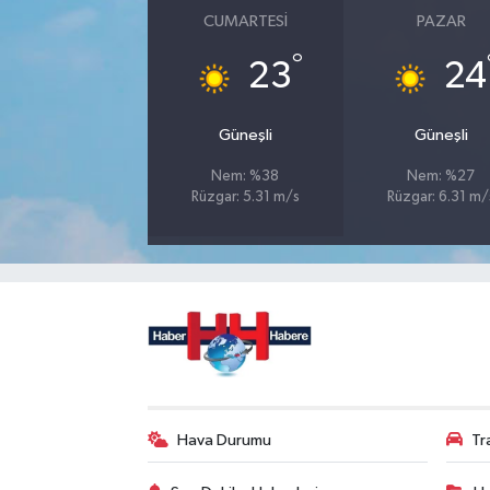
CUMARTESI
PAZAR
°
23
24
Güneşli
Güneşli
Nem: %38
Nem: %27
Rüzgar: 5.31 m/s
Rüzgar: 6.31 m/
Hava Durumu
Tr