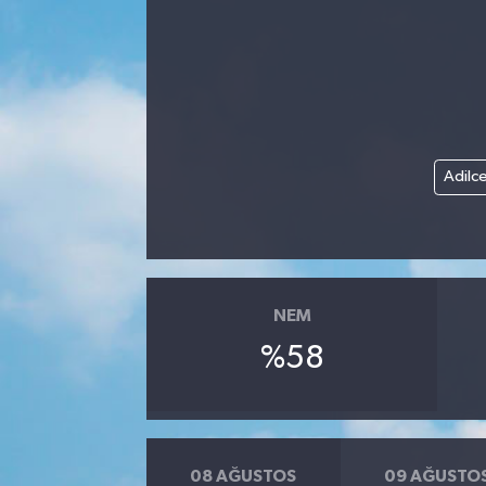
Adilc
NEM
%58
08 AĞUSTOS
09 AĞUSTO