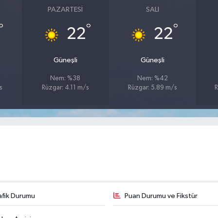
PAZARTESI
SALI
°
°
°
22
22
Güneşli
Güneşli
Nem: %38
Nem: %42
s
Rüzgar: 4.11 m/s
Rüzgar: 5.89 m/s
R
afik Durumu
Puan Durumu ve Fikstür