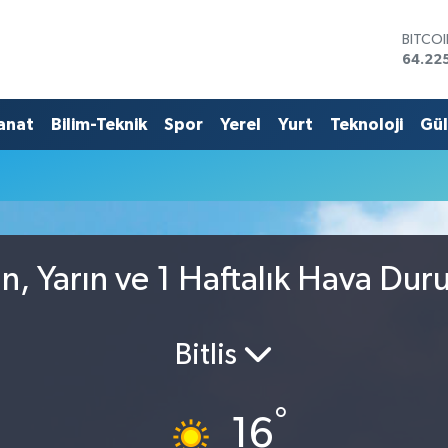
BITCO
64.22
DOLA
47,71
EURO
anat
Bilim-Teknik
Spor
Yerel
Yurt
Teknoloji
Gü
55,03
STERL
64,24
GRAM 
6510.
BİST1
13.799
, Yarın ve 1 Haftalık Hava Du
Bitlis
°
16