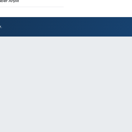
ber Arşivi
r.