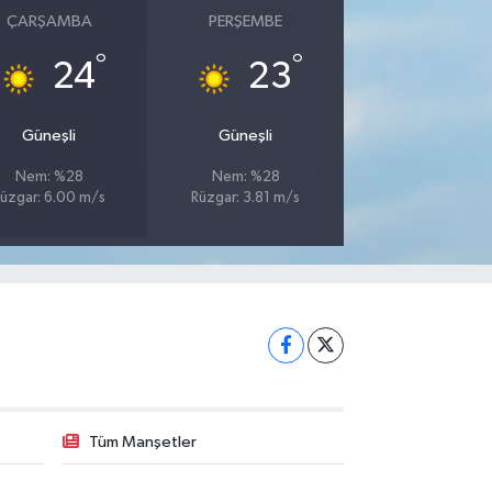
ÇARŞAMBA
PERŞEMBE
°
°
24
23
Güneşli
Güneşli
Nem: %28
Nem: %28
üzgar: 6.00 m/s
Rüzgar: 3.81 m/s
Tüm Manşetler