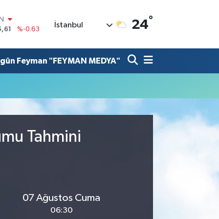
°
IN
24
İstanbul
5,61
%-0.63
R
43
%0.16
lgûn Feyman "FEYMAN MEDYA"
17
%-0.02
İN
63
%0.07
ALTIN
40
%0.45
00
%70
rumu Tahmini
07 Ağustos Cuma
06:30