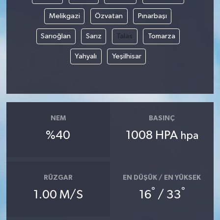
Melikgazi
Özvatan
Pınarbaşı
Sarıoğlan
Sarız
Talas
Tomarza
Yahyalı
Yeşilhisar
NEM
BASINÇ
%40
1008 HPA
hpa
RÜZGAR
EN DÜŞÜK / EN YÜKSEK
°
°
1.00 M/S
16
/ 33