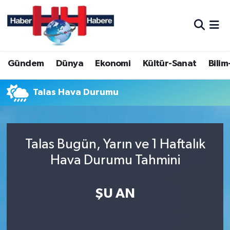
Hava Durumu
Gündem
Dünya
Ekonomi
Kültür-Sanat
Bilim
Trafik Durumu
Süper Lig Puan Durumu ve Fikstür
Talas Hava Durumu
Tüm Manşetler
Talas Bugün, Yarın ve 1 Haftalık
Son Dakika Haberleri
Hava Durumu Tahmini
Haber Arşivi
ŞU AN