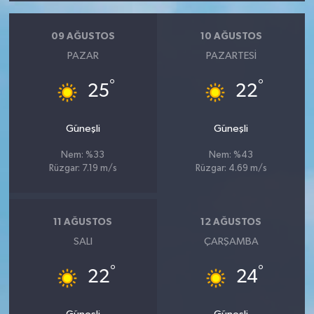
09 AĞUSTOS
10 AĞUSTOS
PAZAR
PAZARTESI
°
°
25
22
Güneşli
Güneşli
Nem: %33
Nem: %43
Rüzgar: 7.19 m/s
Rüzgar: 4.69 m/s
11 AĞUSTOS
12 AĞUSTOS
SALI
ÇARŞAMBA
°
°
22
24