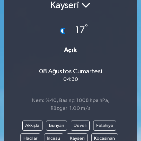
Kayseri
°
17
Açık
08 Ağustos Cumartesi
04:30
Nem: %40, Basınç: 1008 hpa hPa,
Rüzgar: 1.00 m/s
Akkışla
Bünyan
Develi
Felahiye
Hacılar
İncesu
Kayseri
Kocasinan