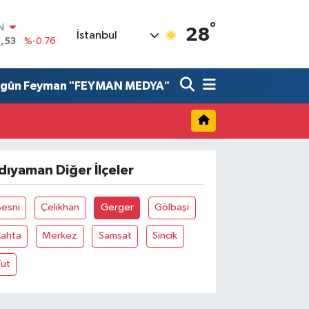
°
IN
28
İstanbul
,53
%-0.76
R
69
%0.17
lgûn Feyman "FEYMAN MEDYA"
65
%0.01
N
7
%0.02
ALTIN
1
%1.44
0
dıyaman Diğer İlçeler
%64
Besni
Çelikhan
Gerger
Gölbaşi
Kahta
Merkez
Samsat
Sincik
Tut