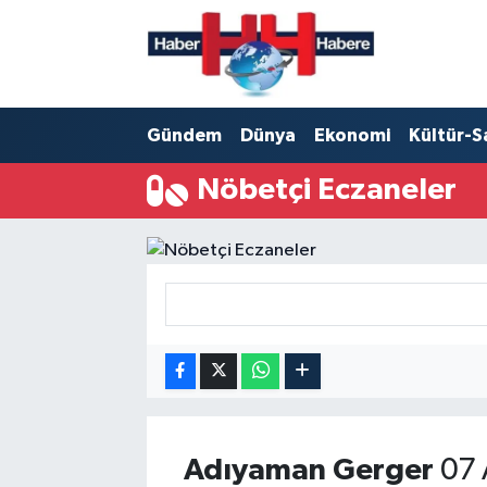
Hava Durumu
Gündem
Dünya
Ekonomi
Kültür-S
Trafik Durumu
Nöbetçi Eczaneler
Süper Lig Puan Durumu ve Fikstür
Tüm Manşetler
Son Dakika Haberleri
Haber Arşivi
Adıyaman
Gerger
07 