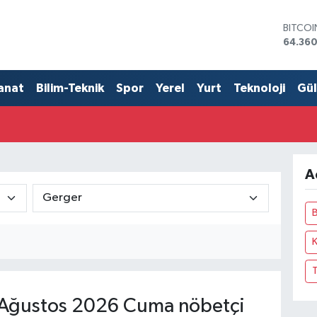
BITCO
64.360
DOLA
47,70
EURO
anat
Bilim-Teknik
Spor
Yerel
Yurt
Teknoloji
Gü
55,02
STERLİ
64,189
GRAM 
6574.8
BİST10
A
13.887
Ağustos 2026 Cuma nöbetçi