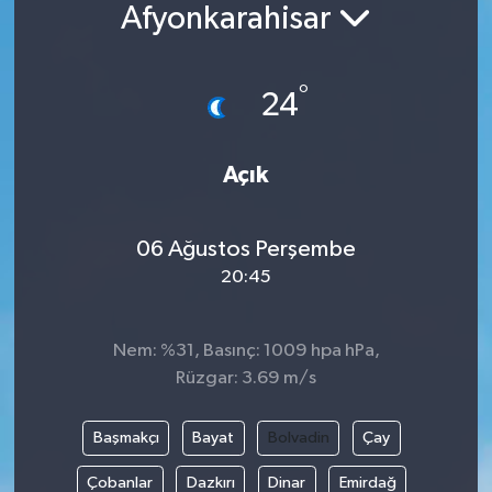
Afyonkarahisar
°
24
Açık
06 Ağustos Perşembe
20:45
Nem: %31, Basınç: 1009 hpa hPa,
Rüzgar: 3.69 m/s
Başmakçı
Bayat
Bolvadin
Çay
Çobanlar
Dazkırı
Dinar
Emirdağ