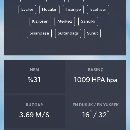
Evciler
Hocalar
İhsaniye
İscehisar
Kızılören
Merkez
Sandıklı
Sinanpaşa
Sultandağı
Şuhut
NEM
BASINÇ
%31
1009 HPA
hpa
RÜZGAR
EN DÜŞÜK / EN YÜKSEK
°
°
3.69 M/S
16
/ 32