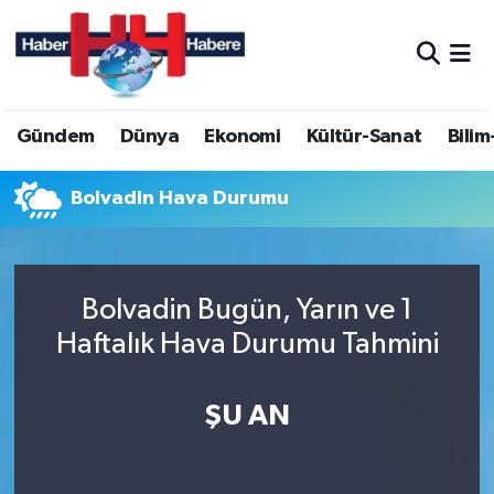
Hava Durumu
Gündem
Dünya
Ekonomi
Kültür-Sanat
Bilim
Trafik Durumu
Süper Lig Puan Durumu ve Fikstür
Bolvadin Hava Durumu
Tüm Manşetler
Bolvadin Bugün, Yarın ve 1
Son Dakika Haberleri
Haftalık Hava Durumu Tahmini
Haber Arşivi
ŞU AN