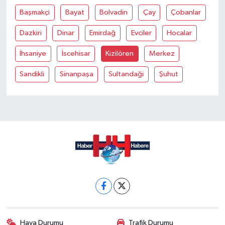
Başmakçi
Bayat
Bolvadin
Çay
Çobanlar
Dazkiri
Dinar
Emirdağ
Evciler
Hocalar
İhsaniye
İscehisar
Kizilören
Merkez
Sandikli
Sinanpaşa
Sultandaği
Şuhut
Hava Durumu
Trafik Durumu