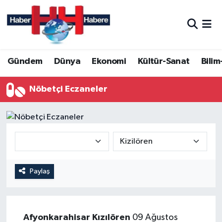
Hava Durumu
Gündem
Dünya
Ekonomi
Kültür-Sanat
Bilim
Trafik Durumu
Süper Lig Puan Durumu ve Fikstür
Nöbetçi Eczaneler
Tüm Manşetler
Son Dakika Haberleri
Haber Arşivi
Paylaş
Afyonkarahisar
Kızılören
09 Ağustos