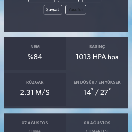
Şavşat
Yusufeli
NEM
BASINÇ
%84
1013 HPA
hpa
RÜZGAR
EN DÜŞÜK / EN YÜKSEK
°
°
2.31 M/S
14
/ 27
07 AĞUSTOS
08 AĞUSTOS
CUMA
CUMARTESI