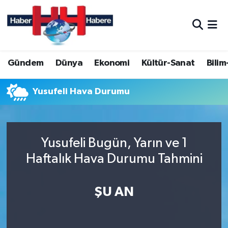
Hava Durumu
Gündem
Dünya
Ekonomi
Kültür-Sanat
Bilim
Trafik Durumu
Süper Lig Puan Durumu ve Fikstür
Yusufeli Hava Durumu
Tüm Manşetler
Yusufeli Bugün, Yarın ve 1
Son Dakika Haberleri
Haftalık Hava Durumu Tahmini
Haber Arşivi
ŞU AN