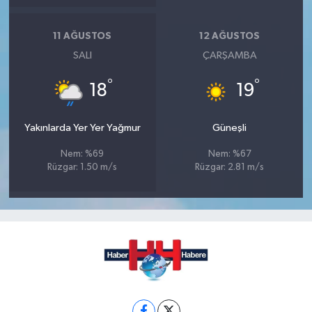
11 AĞUSTOS
12 AĞUSTOS
SALI
ÇARŞAMBA
°
°
18
19
Yakınlarda Yer Yer Yağmur
Güneşli
Nem: %69
Nem: %67
Rüzgar: 1.50 m/s
Rüzgar: 2.81 m/s