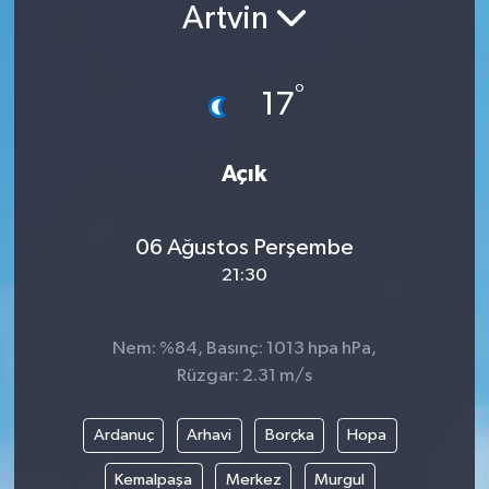
Artvin
°
17
Açık
06 Ağustos Perşembe
21:30
Nem: %84, Basınç: 1013 hpa hPa,
Rüzgar: 2.31 m/s
Ardanuç
Arhavi
Borçka
Hopa
Kemalpaşa
Merkez
Murgul