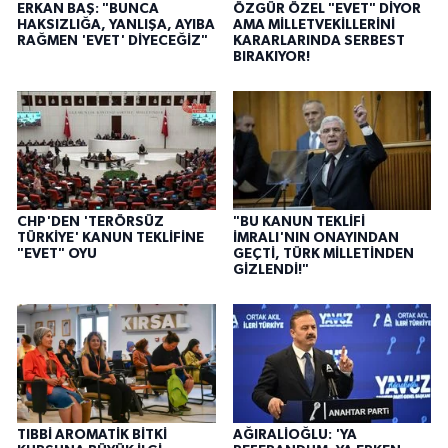
ERKAN BAŞ: "BUNCA
ÖZGÜR ÖZEL "EVET" DİYOR
HAKSIZLIĞA, YANLIŞA, AYIBA
AMA MİLLETVEKİLLERİNİ
RAĞMEN 'EVET' DİYECEĞİZ"
KARARLARINDA SERBEST
BIRAKIYOR!
CHP'DEN 'TERÖRSÜZ
"BU KANUN TEKLİFİ
TÜRKİYE' KANUN TEKLİFİNE
İMRALI'NIN ONAYINDAN
"EVET" OYU
GEÇTİ, TÜRK MİLLETİNDEN
GİZLENDİ!"
TIBBİ AROMATİK BİTKİ
AĞIRALİOĞLU: 'YA