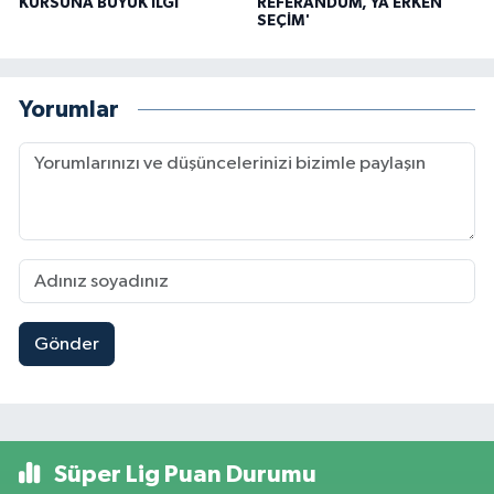
KURSUNA BÜYÜK İLGİ
REFERANDUM, YA ERKEN
SEÇİM'
Yorumlar
Gönder
Süper Lig Puan Durumu