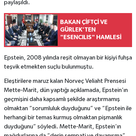
paylaşıldı.
BAKAN ÇİFTÇİ VE
GÜRLEK'TEN
"ESENCILIS" HAMLESİ
Epstein, 2008 yılında reşit olmayan bir kişiyi fuhşa
teşvik etmekten suçlu bulunmuştu.
Eleştirilere maruz kalan Norveç Veliaht Prensesi
Mette-Marit, dün yaptığı açıklamada, Epstein’ın
geçmişini daha kapsamlı şekilde araştırmamış
olmaktan “sorumluluk duyduğunu” ve “Epstein ile
herhangi bir temas kurmuş olmaktan pişmanlık
duyduğunu” söyledi. Mette-Marit, Epstein’ın
mağdurlarına da “derin sempati ve dayanışma”