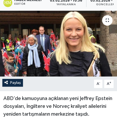
HABER MERKEZI
03.02.2026 - 10:36
03.02.2026 - 1
EDITÖR
YAYINLANMA
GÜNCELLEM
Paylaş
-
+
A
A
ABD’de kamuoyuna açıklanan yeni Jeffrey Epstein
dosyaları, İngiltere ve Norveç kraliyet ailelerini
yeniden tartışmaların merkezine taşıdı.