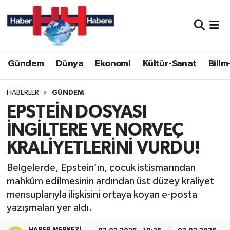
Hava Durumu
Gündem
Dünya
Ekonomi
Kültür-Sanat
Bilim
Trafik Durumu
Süper Lig Puan Durumu ve Fikstür
HABERLER
GÜNDEM
EPSTEİN DOSYASI
Tüm Manşetler
İNGİLTERE VE NORVEÇ
KRALİYETLERİNİ VURDU!
Son Dakika Haberleri
Belgelerde, Epstein’ın, çocuk istismarından
Haber Arşivi
mahkûm edilmesinin ardından üst düzey kraliyet
mensuplarıyla ilişkisini ortaya koyan e-posta
yazışmaları yer aldı.