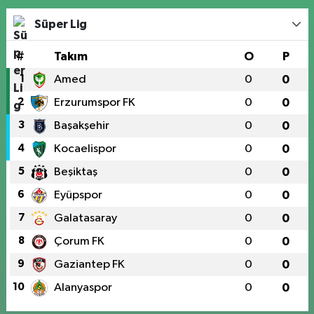
Süper Lig
#
Takım
O
P
1
Amed
0
0
2
Erzurumspor FK
0
0
3
Başakşehir
0
0
4
Kocaelispor
0
0
5
Beşiktaş
0
0
6
Eyüpspor
0
0
7
Galatasaray
0
0
8
Çorum FK
0
0
9
Gaziantep FK
0
0
10
Alanyaspor
0
0