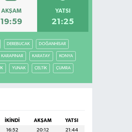
AKŞAM
YATSI
19:59
21:25
DEREBUCAK
DOĞANHİSAR
KARAPINAR
KARATAY
KONYA
ÜK
YUNAK
ÇELTİK
ÇUMRA
İKINDI
AKŞAM
YATSI
16:52
20:12
21:44