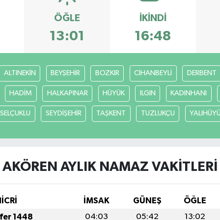
ÖĞLE
İKINDI
3
13:01
16:48
ALTINEKİN
BEYŞEHİR
BOZKIR
CİHANBEYLİ
DERBENT
HADİM
HALKAPINAR
HÜYÜK
ILGIN
KADINHANI
SELÇUKLU
SEYDİŞEHİR
TAŞKENT
TUZLUKÇU
YALIHÜY
AKÖREN AYLIK NAMAZ VAKITLERI
HİCRİ
İMSAK
GÜNEŞ
ÖĞLE
afer 1448
04:03
05:42
13:02