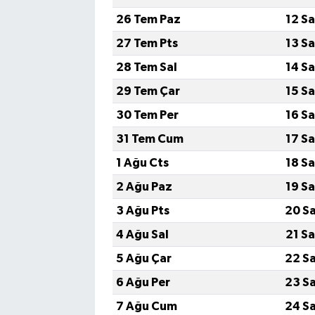
26 Tem Paz
12 S
27 Tem Pts
13 S
28 Tem Sal
14 S
29 Tem Çar
15 S
30 Tem Per
16 S
31 Tem Cum
17 S
1 Ağu Cts
18 S
2 Ağu Paz
19 S
3 Ağu Pts
20 S
4 Ağu Sal
21 S
5 Ağu Çar
22 S
6 Ağu Per
23 S
7 Ağu Cum
24 S