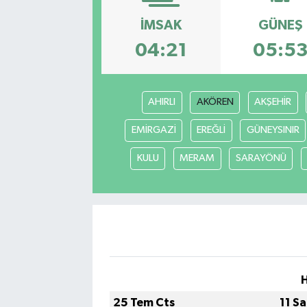
İMSAK
GÜNEŞ
04:21
05:5
AHIRLI
AKÖREN
AKŞEHİR
EMİRGAZİ
EREĞLİ
GÜNEYSINIR
KULU
MERAM
SARAYÖNÜ
25 Tem Cts
11 S