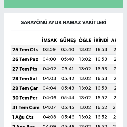
SARAYÖNÜ AYLIK NAMAZ VAKITLERI
İMSAK
GÜNEŞ
ÖĞLE
İKINDI
AKŞA
25 Tem Cts
03:59
05:40
13:02
16:53
20:14
26 Tem Paz
04:00
05:40
13:02
16:53
20:13
27 Tem Pts
04:02
05:41
13:02
16:53
20:13
28 Tem Sal
04:03
05:42
13:02
16:53
20:12
29 Tem Çar
04:04
05:43
13:02
16:53
20:11
30 Tem Per
04:06
05:44
13:02
16:52
20:10
31 Tem Cum
04:07
05:45
13:02
16:52
20:09
1 Ağu Cts
04:08
05:46
13:02
16:52
20:08
2 Ağu Paz
04:09
05:46
13:02
16:52
20:07