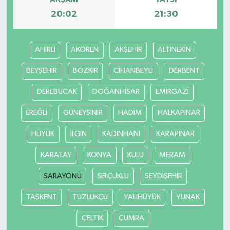
20:02
21:30
AHIRLI
AKÖREN
AKŞEHİR
ALTINEKİN
BEYŞEHİR
BOZKIR
CİHANBEYLİ
DERBENT
DEREBUCAK
DOĞANHİSAR
EMİRGAZİ
EREĞLİ
GÜNEYSINIR
HADİM
HALKAPINAR
HÜYÜK
ILGIN
KADINHANI
KARAPINAR
KARATAY
KONYA
KULU
MERAM
SARAYÖNÜ
SELÇUKLU
SEYDİŞEHİR
TAŞKENT
TUZLUKÇU
YALIHÜYÜK
YUNAK
ÇELTİK
ÇUMRA