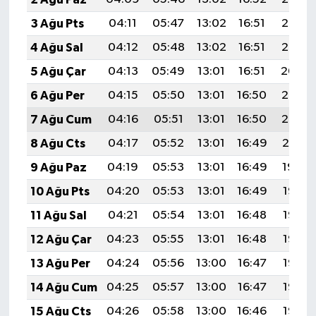
3 Ağu Pts
04:11
05:47
13:02
16:51
20:06
4 Ağu Sal
04:12
05:48
13:02
16:51
20:05
5 Ağu Çar
04:13
05:49
13:01
16:51
20:04
6 Ağu Per
04:15
05:50
13:01
16:50
20:03
7 Ağu Cum
04:16
05:51
13:01
16:50
20:02
8 Ağu Cts
04:17
05:52
13:01
16:49
20:01
9 Ağu Paz
04:19
05:53
13:01
16:49
19:59
10 Ağu Pts
04:20
05:53
13:01
16:49
19:58
11 Ağu Sal
04:21
05:54
13:01
16:48
19:57
12 Ağu Çar
04:23
05:55
13:01
16:48
19:56
13 Ağu Per
04:24
05:56
13:00
16:47
19:55
14 Ağu Cum
04:25
05:57
13:00
16:47
19:53
15 Ağu Cts
04:26
05:58
13:00
16:46
19:52