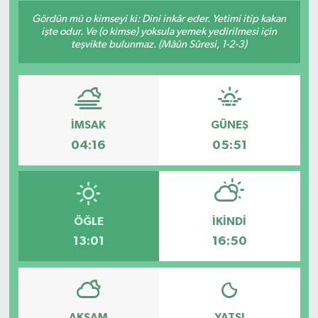
Gördün mü o kimseyi ki: Dini inkâr eder. Yetimi itip kakan
işte odur. Ve (o kimse) yoksula yemek yedirilmesi için
teşvikte bulunmaz. (Mâûn Sûresi, 1-2-3)
İMSAK
GÜNEŞ
04:16
05:51
ÖĞLE
İKINDI
13:01
16:50
AKŞAM
YATSI