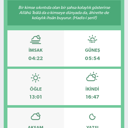
Bir kimse sıkıntıda olan bir şahsa kolaylık gösterirse
Allâhü Teâlâ da o kimseye dünyada da, âhirette de
kolaylık ihsân buyurur. (Hadis-i şerif)
İMSAK
GÜNEŞ
04:22
05:54
ÖĞLE
İKINDI
13:01
16:47
AKŞAM
YATSI