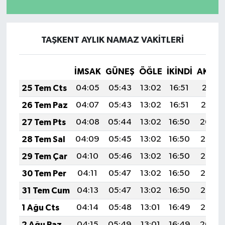
TAŞKENT AYLIK NAMAZ VAKITLERI
İMSAK
GÜNEŞ
ÖĞLE
İKINDI
AKŞA
25 Tem Cts
04:05
05:43
13:02
16:51
20:11
26 Tem Paz
04:07
05:43
13:02
16:51
20:10
27 Tem Pts
04:08
05:44
13:02
16:50
20:09
28 Tem Sal
04:09
05:45
13:02
16:50
20:08
29 Tem Çar
04:10
05:46
13:02
16:50
20:07
30 Tem Per
04:11
05:47
13:02
16:50
20:07
31 Tem Cum
04:13
05:47
13:02
16:50
20:06
1 Ağu Cts
04:14
05:48
13:01
16:49
20:05
2 Ağu Paz
04:15
05:49
13:01
16:49
20:04