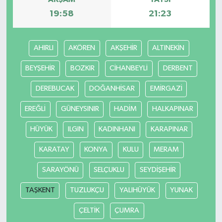
19:58
21:23
AHIRLI
AKÖREN
AKŞEHİR
ALTINEKİN
BEYŞEHİR
BOZKIR
CİHANBEYLİ
DERBENT
DEREBUCAK
DOĞANHİSAR
EMİRGAZİ
EREĞLİ
GÜNEYSINIR
HADİM
HALKAPINAR
HÜYÜK
ILGIN
KADINHANI
KARAPINAR
KARATAY
KONYA
KULU
MERAM
SARAYÖNÜ
SELÇUKLU
SEYDİŞEHİR
TAŞKENT
TUZLUKÇU
YALIHÜYÜK
YUNAK
ÇELTİK
ÇUMRA