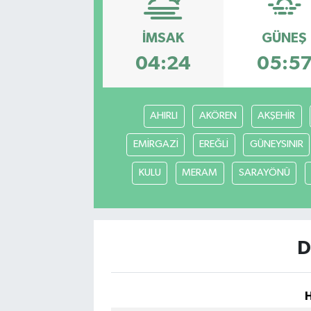
İMSAK
GÜNEŞ
04:24
05:5
AHIRLI
AKÖREN
AKŞEHİR
EMİRGAZİ
EREĞLİ
GÜNEYSINIR
KULU
MERAM
SARAYÖNÜ
D