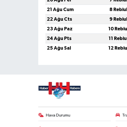
21 Ağu Cum
8 Rebiu
22 Ağu Cts
9 Rebiu
23 Ağu Paz
10 Rebi
24 Ağu Pts
11 Rebi
25 Ağu Sal
12 Rebi
Hava Durumu
Tr