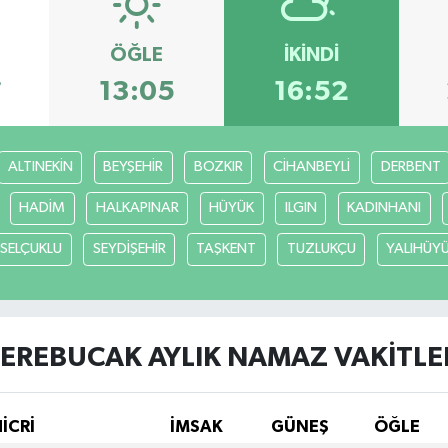
ÖĞLE
İKINDI
7
13:05
16:52
ALTINEKİN
BEYŞEHİR
BOZKIR
CİHANBEYLİ
DERBENT
HADİM
HALKAPINAR
HÜYÜK
ILGIN
KADINHANI
SELÇUKLU
SEYDİŞEHİR
TAŞKENT
TUZLUKÇU
YALIHÜY
EREBUCAK AYLIK NAMAZ VAKITLE
HİCRİ
İMSAK
GÜNEŞ
ÖĞLE