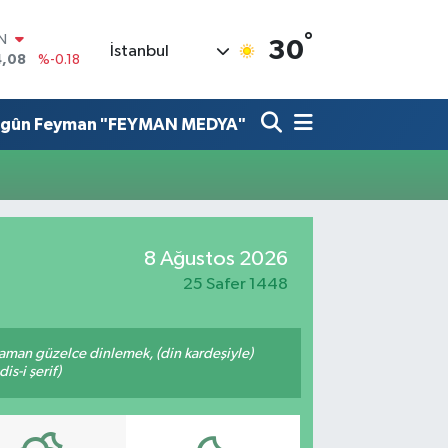
IN
°
30
İstanbul
4,08
%-0.18
R
36
%0.18
lgûn Feyman "FEYMAN MEDYA"
10
%0.32
N
1
%0.38
ALTIN
55
%0.03
00
8 Ağustos 2026
%-14
25 Safer 1448
zaman güzelce dinlemek, (din kardeşiyle)
s-i şerif)