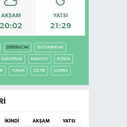
AKŞAM
YATSI
20:02
21:29
DEREBUCAK
DOĞANHİSAR
KARAPINAR
KARATAY
KONYA
ÜK
YUNAK
ÇELTİK
ÇUMRA
RI
İKINDI
AKŞAM
YATSI