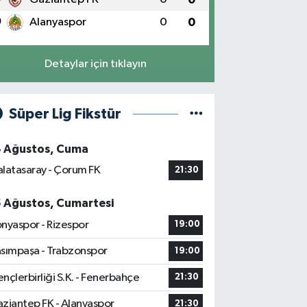
0
Alanyaspor
0
0
Detaylar için tıklayın
Süper Lig Fikstür
4 Ağustos, Cuma
latasaray - Çorum FK
21:30
5 Ağustos, Cumartesi
nyaspor - Rizespor
19:00
sımpaşa - Trabzonspor
19:00
nçlerbirliği S.K. - Fenerbahçe
21:30
ziantep FK - Alanyaspor
21:30