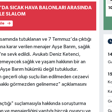
DA SICAK HAVA BALONLARI ARASINDA
1
İLE SLALOM
üle
apsamında tutuklanan ve 7 Temmuz'da çıktığı
 karar verilen menajer Ayşe Barım, sağlık
'ne sevk edildi. Avukatı Deniz Ketenci,
1
meyecek sağlık ve yaşam hakkının bir an
Ga
 Ayşe Barım hükümlü değil tutukludur.
1
n geçerli olup suçlu ilan edilmeden cezaevi
Ko
 hakkı görmezden gelinemez" açıklamasını
Ka
Ge
açtığı" suçlamasıyla hakkında soruşturma
an ve menajerliğini yaptığı birçok oyuncu ve
Ga