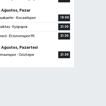
6 Ağustos, Pazar
şakşehir - Kocaelispor
19:00
şiktaş - Eyüpspor
21:30
ed - Erzurumspor FK
21:30
7 Ağustos, Pazartesi
msunspor - Göztepe
21:30