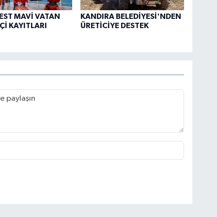
EST MAVİ VATAN
KANDIRA BELEDİYESİ'NDEN
Çİ KAYITLARI
ÜRETİCİYE DESTEK