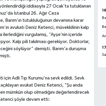
yönlendirdiği iddiasıyla 27 Ocak’ta tutuklanan
1
muz'da İstanbul 26. Ağır Ceza
Ba
 Barım'ın tutukluluğunun devamına karar
Be
m’ın avukatı Deniz Ketenci, müvekkilinin kalp
a ilerlediğini vurgulamış, “Ayşe’nin içeride
Am
şıyor. Kalp pili takılması gerekiyor. Doktorlar,
1
eceğini söylüyor” demişti. Barım'a duruşma
Sa
mişti.
ti için Adli Tıp Kurumu'na sevk edildi. Sevk
i açıklayan avukat Deniz Ketenci, "Şu anda
bben mümkün olup olmadığını değerlendirecek
etenci şöyle devam etti: