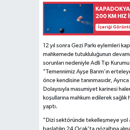
KAPADOKYA'
200 KM HIZ 
İçeriği Görünt
12 yıl sonra Gezi Parkı eylemleri k
mahkemede tutukluluğunun devamına
sorunları nedeniyle Adli Tıp Kurumu
"Temennimiz Ayşe Barım’ın erteleye
önce kendisine tanınmasıdır, Ayrıca
Dolayısıyla masumiyet karinesi hale
koşullarına mahkum edilerek sağlık
yaptı.
"Dizi sektöründe tekelleşmeye yol 
başlatılıp 24 Ocak'ta gözaltına alın