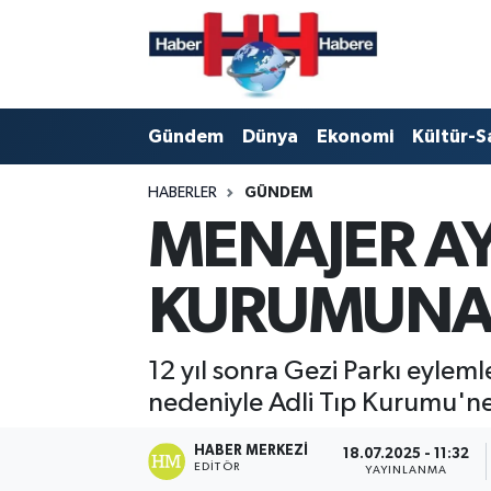
Hava Durumu
Gündem
Dünya
Ekonomi
Kültür-S
Trafik Durumu
HABERLER
GÜNDEM
Süper Lig Puan Durumu ve Fikstür
MENAJER AY
Tüm Manşetler
KURUMUNA 
Son Dakika Haberleri
Haber Arşivi
12 yıl sonra Gezi Parkı eylem
nedeniyle Adli Tıp Kurumu'ne 
HABER MERKEZI
18.07.2025 - 11:32
EDITÖR
YAYINLANMA