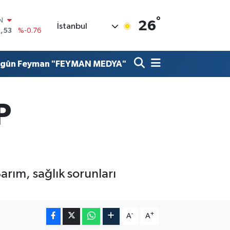
°
R
26
İstanbul
3
%0.16
17
%-0.02
N
lgûn Feyman "FEYMAN MEDYA"
63
%0.07
ALTIN
1
%1.44
0
P
%64
IN
,53
%-0.76
arım, sağlık sorunları
-
+
A
A