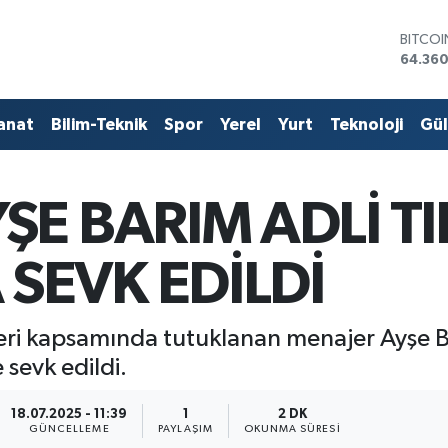
DOLA
47,714
EURO
55,03
STERLİ
anat
Bilim-Teknik
Spor
Yerel
Yurt
Teknoloji
Gü
64,24
GRAM 
6574.8
BİST10
ŞE BARIM ADLİ TI
13.887
BITCO
64.360
SEVK EDİLDİ
leri kapsamında tutuklanan menajer Ayşe B
sevk edildi.
18.07.2025 - 11:39
1
2 DK
GÜNCELLEME
PAYLAŞIM
OKUNMA SÜRESI