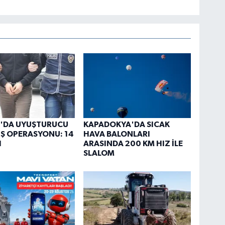
'DA UYUŞTURUCU
KAPADOKYA'DA SICAK
Ş OPERASYONU: 14
HAVA BALONLARI
I
ARASINDA 200 KM HIZ İLE
SLALOM