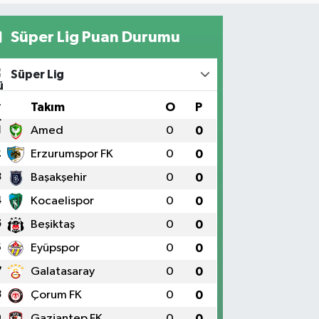
Süper Lig Puan Durumu
Süper Lig
#
Takım
O
P
1
Amed
0
0
2
Erzurumspor FK
0
0
3
Başakşehir
0
0
4
Kocaelispor
0
0
5
Beşiktaş
0
0
6
Eyüpspor
0
0
7
Galatasaray
0
0
8
Çorum FK
0
0
9
Gaziantep FK
0
0