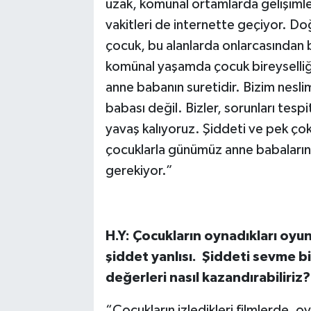
uzak, komünal ortamlarda gelişimle
vakitleri de internette geçiyor. Doğ
çocuk, bu alanlarda onlarcasından bir
komünal yaşamda çocuk bireyselliği
anne babanın suretidir. Bizim nesli
babası değil. Bizler, sorunları tesp
yavaş kalıyoruz. Şiddeti ve pek çok
çocuklarla günümüz anne babaların
gerekiyor.”
H.Y: Çocukların oynadıkları oyunla
şiddet yanlısı. Şiddeti sevme bi
değerleri nasıl kazandırabiliriz?
“Çocukların izledikleri filmlerde, 