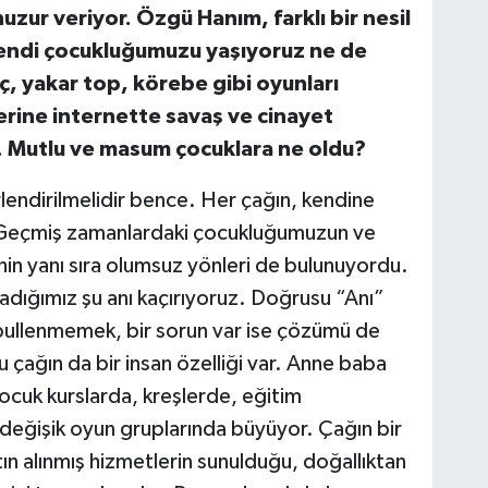
zur veriyor. Özgü Hanım, farklı bir nesil
 kendi çocukluğumuzu yaşıyoruz ne de
ç, yakar top, körebe gibi oyunları
rine internette savaş ve cinayet
r. Mutlu ve masum çocuklara ne oldu?
lendirilmelidir bence. Her çağın, kendine
. Geçmiş zamanlardaki çocukluğumuzun ve
inin yanı sıra olumsuz yönleri de bulunuyordu.
dığımız şu anı kaçırıyoruz. Doğrusu “Anı”
bullenmemek, bir sorun var ise çözümü de
u çağın da bir insan özelliği var. Anne baba
cuk kurslarda, kreşlerde, eğitim
 değişik oyun gruplarında büyüyor. Çağın bir
ın alınmış hizmetlerin sunulduğu, doğallıktan