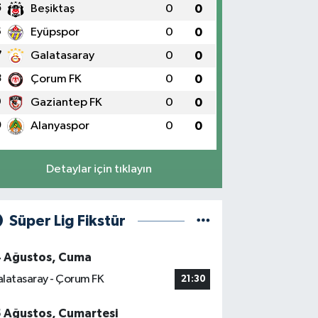
5
Beşiktaş
0
0
6
Eyüpspor
0
0
7
Galatasaray
0
0
8
Çorum FK
0
0
9
Gaziantep FK
0
0
0
Alanyaspor
0
0
Detaylar için tıklayın
Süper Lig Fikstür
4 Ağustos, Cuma
latasaray - Çorum FK
21:30
5 Ağustos, Cumartesi