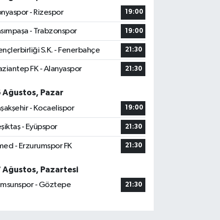
nyaspor - Rizespor
19:00
sımpaşa - Trabzonspor
19:00
nçlerbirliği S.K. - Fenerbahçe
21:30
ziantep FK - Alanyaspor
21:30
6 Ağustos, Pazar
şakşehir - Kocaelispor
19:00
şiktaş - Eyüpspor
21:30
ed - Erzurumspor FK
21:30
7 Ağustos, Pazartesi
msunspor - Göztepe
21:30