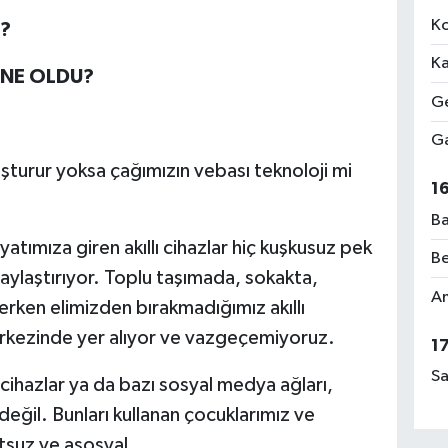
Ko
?
Ka
NE OLDU?
Ge
Ga
şturur yoksa çağımızın vebası teknoloji mi
1
Ba
yatımıza giren akıllı cihazlar hiç kuşkusuz pek
Be
laylaştırıyor. Toplu taşımada, sokakta,
Am
derken elimizden bırakmadığımız akıllı
erkezinde yer alıyor ve vazgeçemiyoruz.
1
Sa
ı cihazlar ya da bazı sosyal medya ağları,
değil. Bunları kullanan çocuklarımız ve
tsuz ve asosyal…