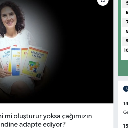
1
1
Ga
i mi oluşturur yoksa çağımızın
kendine adapte ediyor?
1