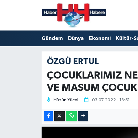
Hava Durumu
Gündem
Dünya
Ekonomi
Kültür-S
Trafik Durumu
Süper Lig Puan Durumu ve Fikstür
ÖZGÜ ERTUL
Tüm Manşetler
ÇOCUKLARIMIZ N
VE MASUM ÇOCUK
Son Dakika Haberleri
Hüzün Yücel
03.07.2022 - 13:51
Haber Arşivi