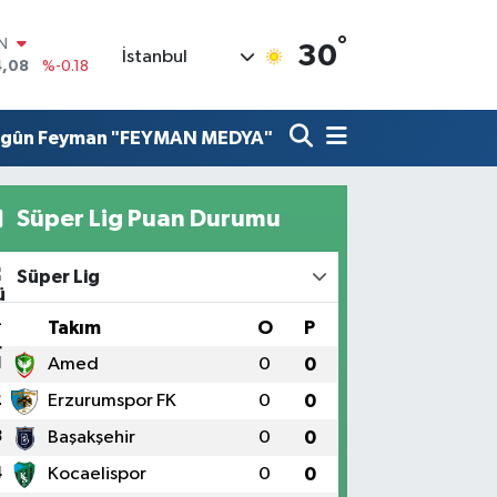
4,08
%-0.18
°
R
30
İstanbul
36
%0.18
10
%0.32
N
lgûn Feyman "FEYMAN MEDYA"
1
%0.38
ALTIN
55
%0.03
Süper Lig Puan Durumu
00
%-14
Süper Lig
#
Takım
O
P
1
Amed
0
0
2
Erzurumspor FK
0
0
3
Başakşehir
0
0
4
Kocaelispor
0
0