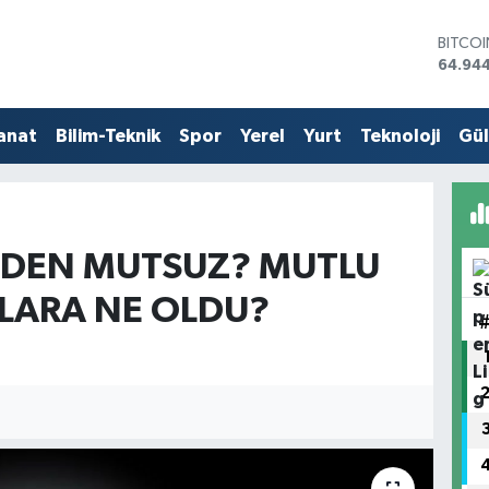
64.94
DOLA
47,74
EURO
55,25
STERLİ
anat
Bilim-Teknik
Spor
Yerel
Yurt
Teknoloji
Gü
64,481
GRAM 
6660.
BİST1
13.779
EDEN MUTSUZ? MUTLU
LARA NE OLDU?