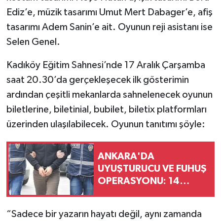
Ediz’e, müzik tasarımı Umut Mert Dabager’e, afiş
tasarımı Adem Sanin’e ait. Oyunun reji asistanı ise
Selen Genel.
Kadıköy Eğitim Sahnesi’nde 17 Aralık Çarşamba
saat 20.30’da gerçekleşecek ilk gösterimin
ardından çeşitli mekanlarda sahnelenecek oyunun
biletlerine, biletinial, bubilet, biletix platformları
üzerinden ulaşılabilecek. Oyunun tanıtımı şöyle:
ANKARA'DA
UYUŞTURUCU VE FUHUŞ
OPERASYONU: 14
GÖZALTI
“Sadece bir yazarın hayatı değil, aynı zamanda