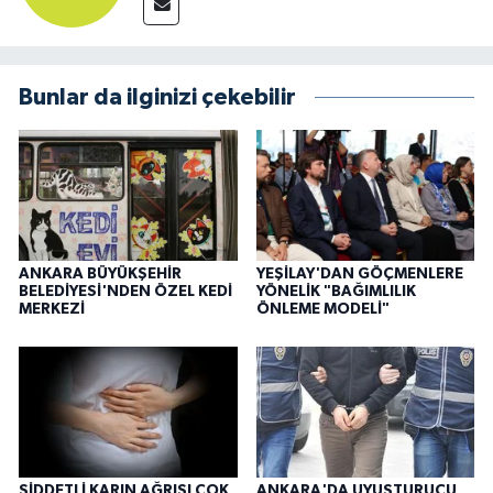
Bunlar da ilginizi çekebilir
ANKARA BÜYÜKŞEHİR
YEŞİLAY'DAN GÖÇMENLERE
BELEDİYESİ'NDEN ÖZEL KEDİ
YÖNELİK "BAĞIMLILIK
MERKEZİ
ÖNLEME MODELİ"
ŞİDDETLİ KARIN AĞRISI ÇOK
ANKARA'DA UYUŞTURUCU