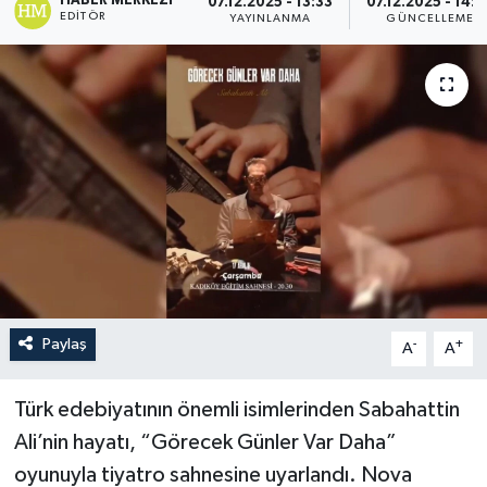
HABER MERKEZI
07.12.2025 - 13:33
07.12.2025 - 14:0
EDITÖR
YAYINLANMA
GÜNCELLEME
Paylaş
-
+
A
A
Türk edebiyatının önemli isimlerinden Sabahattin
Ali’nin hayatı, “Görecek Günler Var Daha”
oyunuyla tiyatro sahnesine uyarlandı. Nova