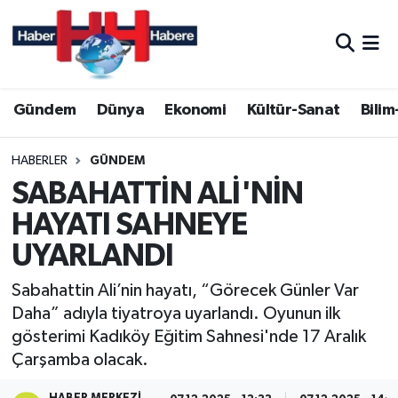
Hava Durumu
Gündem
Dünya
Ekonomi
Kültür-Sanat
Bilim
Trafik Durumu
Süper Lig Puan Durumu ve Fikstür
HABERLER
GÜNDEM
SABAHATTİN ALİ'NİN
Tüm Manşetler
HAYATI SAHNEYE
UYARLANDI
Son Dakika Haberleri
Sabahattin Ali’nin hayatı, “Görecek Günler Var
Haber Arşivi
Daha” adıyla tiyatroya uyarlandı. Oyunun ilk
gösterimi Kadıköy Eğitim Sahnesi'nde 17 Aralık
Çarşamba olacak.