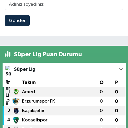
Gönder
Süper Lig Puan Durumu
Süper Lig
#
Takım
O
P
1
Amed
0
0
2
Erzurumspor FK
0
0
3
Başakşehir
0
0
4
Kocaelispor
0
0