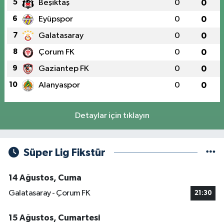
5
Beşiktaş
0
0
6
Eyüpspor
0
0
7
Galatasaray
0
0
8
Çorum FK
0
0
9
Gaziantep FK
0
0
10
Alanyaspor
0
0
Detaylar için tıklayın
Süper Lig Fikstür
14 Ağustos, Cuma
Galatasaray - Çorum FK
21:30
15 Ağustos, Cumartesi