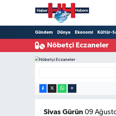
Hava Durumu
Gündem
Dünya
Ekonomi
Kültür-S
Trafik Durumu
Nöbetçi Eczaneler
Süper Lig Puan Durumu ve Fikstür
Tüm Manşetler
Son Dakika Haberleri
Haber Arşivi
Sivas
Gürün
09 Ağusto