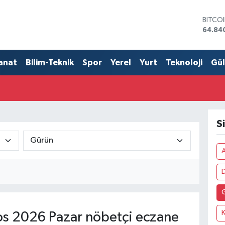
BITCO
64.84
DOLA
47,74
EURO
anat
Bilim-Teknik
Spor
Yerel
Yurt
Teknoloji
Gü
55,25
STERL
64,48
GRAM 
6660.
BİST1
S
13.77
A
K
s 2026 Pazar nöbetçi eczane