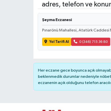
adres, telefon ve konu
Şeyma Eczanesi
Pınarönü Mahallesi, Atatürk Caddesi 
Yol Tarifi Al
0 (346) 715 36 80
Her eczane gece boyunca açık olmayabili
beklenmedik durumlar nedeniyle nöbete
eczanenin açık olduğunu telefon aracılığıy