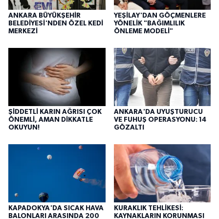
ANKARA BÜYÜKŞEHİR
YEŞİLAY'DAN GÖÇMENLERE
BELEDİYESİ'NDEN ÖZEL KEDİ
YÖNELİK "BAĞIMLILIK
MERKEZİ
ÖNLEME MODELİ"
ŞİDDETLİ KARIN AĞRISI ÇOK
ANKARA'DA UYUŞTURUCU
ÖNEMLİ, AMAN DİKKATLE
VE FUHUŞ OPERASYONU: 14
OKUYUN!
GÖZALTI
KAPADOKYA'DA SICAK HAVA
KURAKLIK TEHLİKESİ:
BALONLARI ARASINDA 200
KAYNAKLARIN KORUNMASI