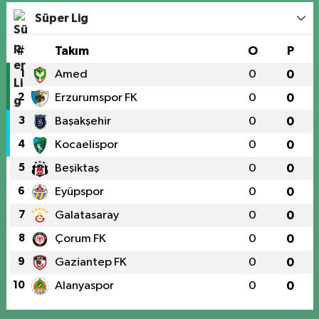
Süper Lig
#
Takım
O
P
1
Amed
0
0
2
Erzurumspor FK
0
0
3
Başakşehir
0
0
4
Kocaelispor
0
0
5
Beşiktaş
0
0
6
Eyüpspor
0
0
7
Galatasaray
0
0
8
Çorum FK
0
0
9
Gaziantep FK
0
0
10
Alanyaspor
0
0