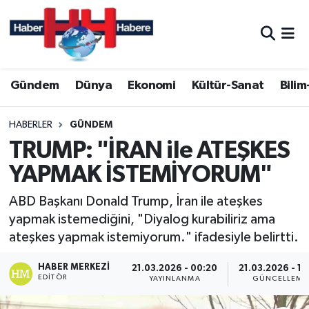
Hava Durumu
Gündem
Dünya
Ekonomi
Kültür-Sanat
Bilim
Trafik Durumu
Süper Lig Puan Durumu ve Fikstür
HABERLER
GÜNDEM
TRUMP: "İRAN ile ATEŞKES
Tüm Manşetler
YAPMAK İSTEMİYORUM"
Son Dakika Haberleri
ABD Başkanı Donald Trump, İran ile ateşkes
yapmak istemediğini, "Diyalog kurabiliriz ama
Haber Arşivi
ateşkes yapmak istemiyorum." ifadesiyle belirtti.
HABER MERKEZI
21.03.2026 - 00:20
21.03.2026 - 13
EDITÖR
YAYINLANMA
GÜNCELLEME