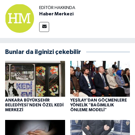
EDITÖR HAKKINDA
Haber Merkezi
Bunlar da ilginizi çekebilir
ANKARA BÜYÜKŞEHİR
YEŞİLAY'DAN GÖÇMENLERE
BELEDİYESİ'NDEN ÖZEL KEDİ
YÖNELİK "BAĞIMLILIK
MERKEZİ
ÖNLEME MODELİ"