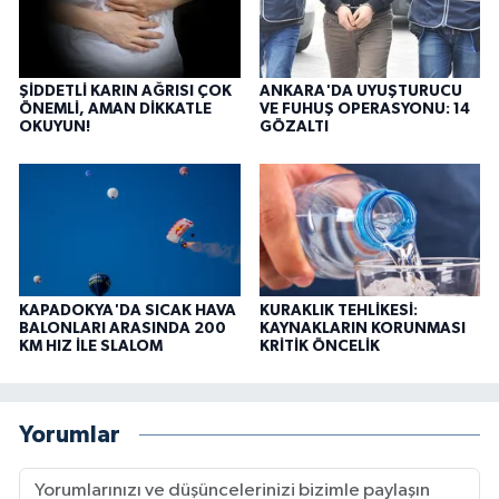
ŞİDDETLİ KARIN AĞRISI ÇOK
ANKARA'DA UYUŞTURUCU
ÖNEMLİ, AMAN DİKKATLE
VE FUHUŞ OPERASYONU: 14
OKUYUN!
GÖZALTI
KAPADOKYA'DA SICAK HAVA
KURAKLIK TEHLİKESİ:
BALONLARI ARASINDA 200
KAYNAKLARIN KORUNMASI
KM HIZ İLE SLALOM
KRİTİK ÖNCELİK
Yorumlar