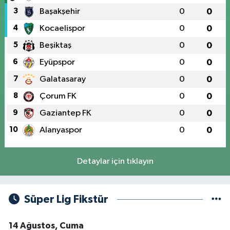
3
Başakşehir
0
0
4
Kocaelispor
0
0
5
Beşiktaş
0
0
6
Eyüpspor
0
0
7
Galatasaray
0
0
8
Çorum FK
0
0
9
Gaziantep FK
0
0
10
Alanyaspor
0
0
Detaylar için tıklayın
Süper Lig Fikstür
14 Ağustos, Cuma