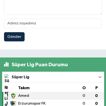
Gönder
Süper Lig Puan Durumu
Süper Lig
#
Takım
O
P
1
Amed
0
0
2
Erzurumspor FK
0
0