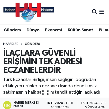
Hava Durumu
Gündem
Dünya
Ekonomi
Kültür-Sanat
Bilim
Trafik Durumu
Süper Lig Puan Durumu ve Fikstür
HABERLER
GÜNDEM
İLAÇLARA GÜVENLİ
Tüm Manşetler
ERİŞİMİN TEK ADRESİ
ECZANELERDİR
Son Dakika Haberleri
Türk Eczacılar Birliği, insan sağlığını doğrudan
Haber Arşivi
etkileyen ürünlerin eczane dışında denetimsiz
satılmasının halk sağlığını tehdit ettiğini açıkladı
HABER MERKEZI
16.11.2024 - 19:11
16.11.2024 - 20:2
EDITÖR
YAYINLANMA
GÜNCELLEME