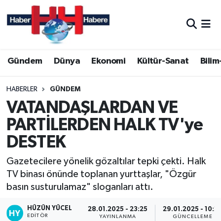
Hava Durumu
Gündem
Dünya
Ekonomi
Kültür-Sanat
Bilim
Trafik Durumu
Süper Lig Puan Durumu ve Fikstür
HABERLER
GÜNDEM
VATANDAŞLARDAN VE
Tüm Manşetler
PARTİLERDEN HALK TV'ye
DESTEK
Son Dakika Haberleri
Gazetecilere yönelik gözaltılar tepki çekti. Halk
Haber Arşivi
TV binası önünde toplanan yurttaşlar, "Özgür
basın susturulamaz" sloganları attı.
HÜZÜN YÜCEL
28.01.2025 - 23:25
29.01.2025 - 10:2
EDITÖR
YAYINLANMA
GÜNCELLEME