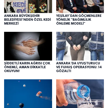
ANKARA BÜYÜKŞEHİR
YEŞİLAY'DAN GÖÇMENLERE
BELEDİYESİ'NDEN ÖZEL KEDİ
YÖNELİK "BAĞIMLILIK
MERKEZİ
ÖNLEME MODELİ"
ŞİDDETLİ KARIN AĞRISI ÇOK
ANKARA'DA UYUŞTURUCU
ÖNEMLİ, AMAN DİKKATLE
VE FUHUŞ OPERASYONU: 14
OKUYUN!
GÖZALTI