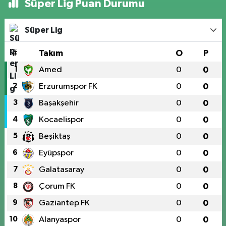
Süper Lig Puan Durumu
Süper Lig
#
Takım
O
P
1
Amed
0
0
2
Erzurumspor FK
0
0
3
Başakşehir
0
0
4
Kocaelispor
0
0
5
Beşiktaş
0
0
6
Eyüpspor
0
0
7
Galatasaray
0
0
8
Çorum FK
0
0
9
Gaziantep FK
0
0
10
Alanyaspor
0
0