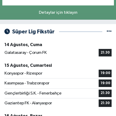
Detaylar için tıklayın
Süper Lig Fikstür
14 Ağustos, Cuma
Galatasaray - Çorum FK
21:30
15 Ağustos, Cumartesi
Konyaspor - Rizespor
19:00
Kasımpaşa - Trabzonspor
19:00
Gençlerbirliği S.K. - Fenerbahçe
21:30
Gaziantep FK - Alanyaspor
21:30
16 Ağustos, Pazar