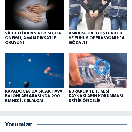
ŞİDDETLİ KARIN AĞRISI ÇOK
ANKARA'DA UYUŞTURUCU
ÖNEMLİ, AMAN DİKKATLE
VE FUHUŞ OPERASYONU: 14
OKUYUN!
GÖZALTI
KAPADOKYA'DA SICAK HAVA
KURAKLIK TEHLİKESİ:
BALONLARI ARASINDA 200
KAYNAKLARIN KORUNMASI
KM HIZ İLE SLALOM
KRİTİK ÖNCELİK
Yorumlar