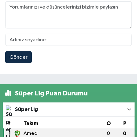
Gönder
Süper Lig Puan Durumu
Süper Lig
#
Takım
O
P
1
Amed
0
0