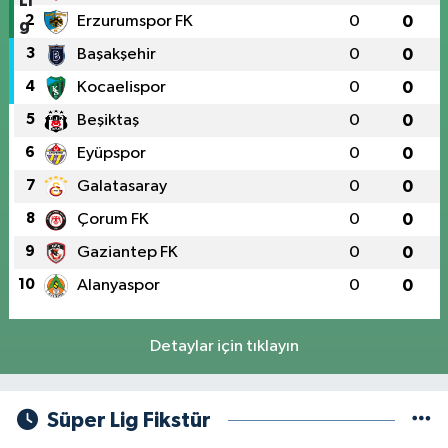
2
Erzurumspor FK
0
0
3
Başakşehir
0
0
4
Kocaelispor
0
0
5
Beşiktaş
0
0
6
Eyüpspor
0
0
7
Galatasaray
0
0
8
Çorum FK
0
0
9
Gaziantep FK
0
0
10
Alanyaspor
0
0
Detaylar için tıklayın
Süper Lig Fikstür