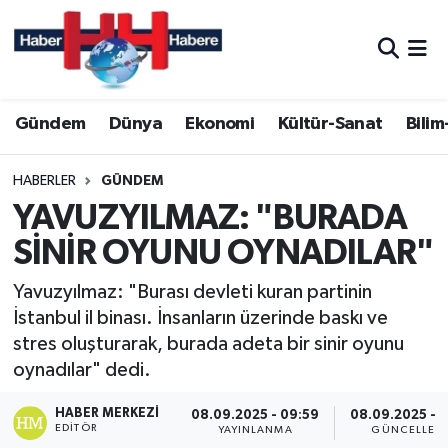
Hava Durumu
Gündem
Dünya
Ekonomi
Kültür-Sanat
Bilim
Trafik Durumu
Süper Lig Puan Durumu ve Fikstür
HABERLER
GÜNDEM
YAVUZYILMAZ: "BURADA
Tüm Manşetler
SİNİR OYUNU OYNADILAR"
Son Dakika Haberleri
Yavuzyılmaz: "Burası devleti kuran partinin
İstanbul il binası. İnsanların üzerinde baskı ve
Haber Arşivi
stres oluşturarak, burada adeta bir sinir oyunu
oynadılar" dedi.
HABER MERKEZI
08.09.2025 - 09:59
08.09.2025 - 1
EDITÖR
YAYINLANMA
GÜNCELLEM