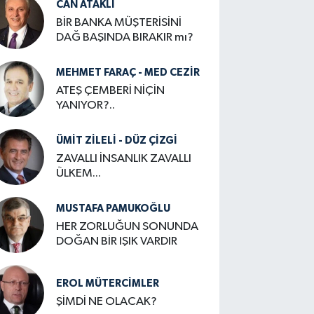
CAN ATAKLI
BİR BANKA MÜŞTERİSİNİ
DAĞ BAŞINDA BIRAKIR mı?
MEHMET FARAÇ - MED CEZİR
ATEŞ ÇEMBERİ NİÇİN
YANIYOR?..
ÜMIT ZILELI - DÜZ ÇİZGİ
ZAVALLI İNSANLIK ZAVALLI
ÜLKEM...
MUSTAFA PAMUKOĞLU
HER ZORLUĞUN SONUNDA
DOĞAN BİR IŞIK VARDIR
EROL MÜTERCIMLER
ŞİMDİ NE OLACAK?