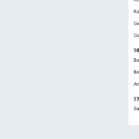
Ka
Ge
Ga
1
Ba
Be
Am
1
Sa