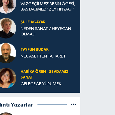
VAZGEÇİLMEZ BESİN ÖGESİ,
BAŞTACIMIZ: "ZEYTİNYAĞI"
ŞULE AĞAYAR
NEDEN SANAT / HEYECAN
OLMALI
TAYFUN BUDAK
NECASETTEN TAHARET
HARIKA ÖREN - SEVDAMIZ
SANAT
GELECEĞE YÜRÜMEK...
lıntı Yazarlar