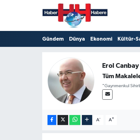
Hava Durumu
Gündem
Dünya
Ekonomi
Kültür-S
Trafik Durumu
Süper Lig Puan Durumu ve Fikstür
Erol Canbay
Tüm Manşetler
Tüm Makalele
"Gayrımenkul Sihir
Son Dakika Haberleri
Haber Arşivi
-
+
A
A