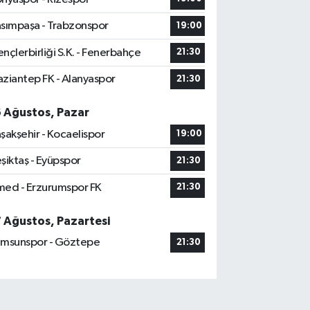
sımpaşa - Trabzonspor
19:00
nçlerbirliği S.K. - Fenerbahçe
21:30
ziantep FK - Alanyaspor
21:30
6 Ağustos, Pazar
şakşehir - Kocaelispor
19:00
şiktaş - Eyüpspor
21:30
ed - Erzurumspor FK
21:30
7 Ağustos, Pazartesi
msunspor - Göztepe
21:30