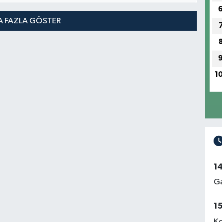
 FAZLA GÖSTER
1
1
Ga
1
Ko