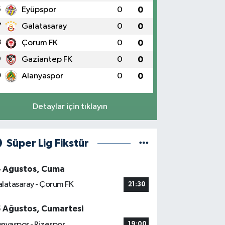
6
Eyüpspor
0
0
7
Galatasaray
0
0
8
Çorum FK
0
0
9
Gaziantep FK
0
0
0
Alanyaspor
0
0
Detaylar için tıklayın
Süper Lig Fikstür
4 Ağustos, Cuma
latasaray - Çorum FK
21:30
5 Ağustos, Cumartesi
nyaspor - Rizespor
19:00