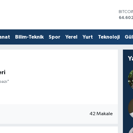
BITCO
64.60
DOLA
47,59
EURO
55,07
anat
Bilim-Teknik
Spor
Yerel
Yurt
Teknoloji
Gü
STERLİ
64,24
GRAM 
6518.2
Y
BİST10
13.768
ri
bazı"
42 Makale