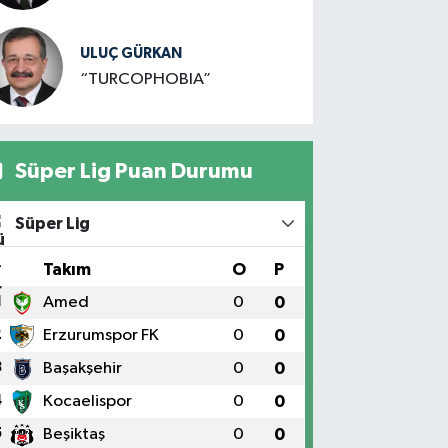
ULUÇ GÜRKAN
“TURCOPHOBIA”
Süper Lig Puan Durumu
Süper Lig
#
Takım
O
P
1
Amed
0
0
2
Erzurumspor FK
0
0
3
Başakşehir
0
0
4
Kocaelispor
0
0
5
Beşiktaş
0
0