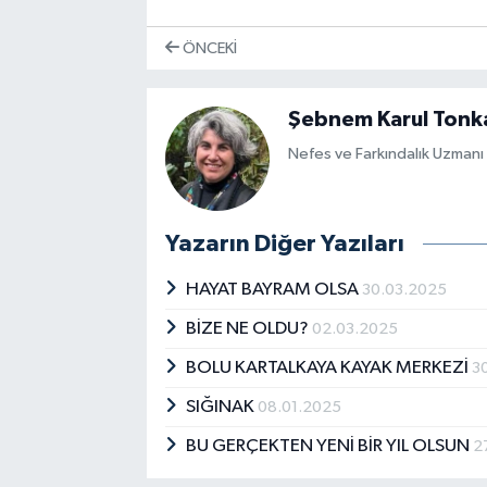
ÖNCEKI
Şebnem Karul Tonk
Nefes ve Farkındalık Uzmanı
Yazarın Diğer Yazıları
HAYAT BAYRAM OLSA
30.03.2025
BİZE NE OLDU?
02.03.2025
BOLU KARTALKAYA KAYAK MERKEZİ
3
SIĞINAK
08.01.2025
BU GERÇEKTEN YENİ BİR YIL OLSUN
2