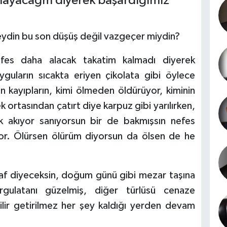
mayacağm diyerek başardığımız
seydin bu son düşüş değil vazgeçer miydin?
efes daha alacak takatim kalmadı diyerek
guların sıcakta eriyen çikolata gibi öylece
ın kayıpların, kimi ölmeden öldürüyor, kiminin
ortasından çatırt diye karpuz gibi yarılırken,
uk akıyor sanıyorsun bir de bakmışsın nefes
yor. Ölürsen ölürüm diyorsun da ölsen de he
af diyeceksin, doğum günü gibi mezar taşına
gulatanı güzelmiş, diğer türlüsü cenaze
lir getirilmez her şey kaldığı yerden devam