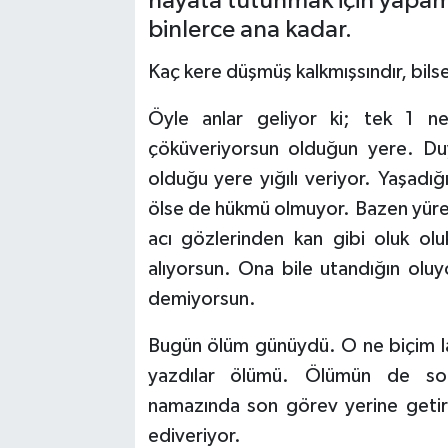
hayata tutunmak için yapa
binlerce ana kadar.
Kaç kere düşmüş kalkmışsındır, bil
Öyle anlar geliyor ki; tek 1 n
çöküveriyorsun olduğun yere. Duy
olduğu yere yığılı veriyor. Yaşadığ
ölse de hükmü olmuyor. Bazen yürek 
acı gözlerinden kan gibi oluk ol
alıyorsun. Ona bile utandığın olu
demiyorsun.
Bugün ölüm günüydü. O ne biçim l
yazdılar ölümü. Ölümün de sor
namazında son görev yerine getiri
ediveriyor.