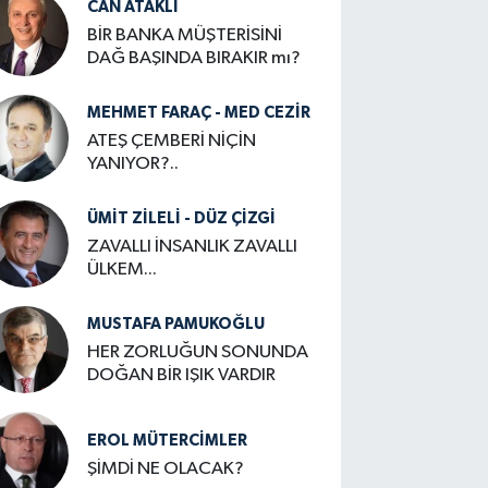
CAN ATAKLI
BİR BANKA MÜŞTERİSİNİ
DAĞ BAŞINDA BIRAKIR mı?
MEHMET FARAÇ - MED CEZİR
ATEŞ ÇEMBERİ NİÇİN
YANIYOR?..
ÜMIT ZILELI - DÜZ ÇİZGİ
ZAVALLI İNSANLIK ZAVALLI
ÜLKEM...
MUSTAFA PAMUKOĞLU
HER ZORLUĞUN SONUNDA
DOĞAN BİR IŞIK VARDIR
EROL MÜTERCIMLER
ŞİMDİ NE OLACAK?