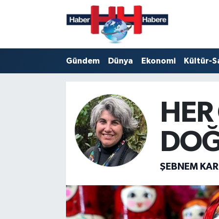
Hava Durumu
Gündem
Dünya
Ekonomi
Kültür-S
Trafik Durumu
Süper Lig Puan Durumu ve Fikstür
HER
Tüm Manşetler
DO
Son Dakika Haberleri
Haber Arşivi
ŞEBNEM KAR