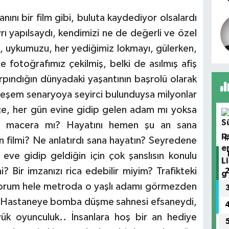
ını bir film gibi, buluta kaydediyor olsalardı
ayrı yapılsaydı, kendimizi ne de değerli ve özel
, uykumuzu, her yediğimiz lokmayı, gülerken,
ce fotoğrafımız çekilmiş, belki de asılmış afiş
rpındığın dünyadaki yaşantının başrolü olarak
teşem senaryoya seyirci bulunduysa milyonlar
nce, her gün evine gidip gelen adam mı yoksa
bir macera mı? Hayatını hemen şu an sana
in filmi? Ne anlatırdı sana hayatın? Seyredene
eve gidip geldiğin için çok şanslısın konulu
i? Bir imzanızı rica edebilir miyim? Trafikteki
yorum hele metroda o yaşlı adamı görmezden
 Hastaneye bomba düşme sahnesi efsaneydi,
yük oyunculuk.. İnsanlara hoş bir an hediye