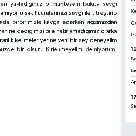
leri yüklediğimiz o muhteşem buluta sevgi
Ka
amıyor olsak hücrelerimizi sevgi ile titreştirip
yada birbirimizle kavga ederken ağzımızdan
Ge
n ne dediğimizi bile hatırlamadığımız o arka
Ga
anlık kelimeler yerine yeni bir şey deneyelim
de bir olsun. Kirlenmeyelim demiyorum,
1
Ba
Be
Am
1
Sa