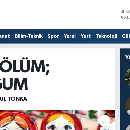
DOL
47,
EUR
55,1
STER
anat
Bilim-Teknik
Spor
Yerel
Yurt
Teknoloji
Gü
64,
GRA
6618
Y
BİST
 ÖLÜM;
13.7
BIT
65.1
ĞUM
UL TONKA