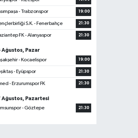
sımpaşa - Trabzonspor
19:00
nçlerbirliği S.K. - Fenerbahçe
21:30
ziantep FK - Alanyaspor
21:30
6 Ağustos, Pazar
şakşehir - Kocaelispor
19:00
şiktaş - Eyüpspor
21:30
ed - Erzurumspor FK
21:30
7 Ağustos, Pazartesi
msunspor - Göztepe
21:30