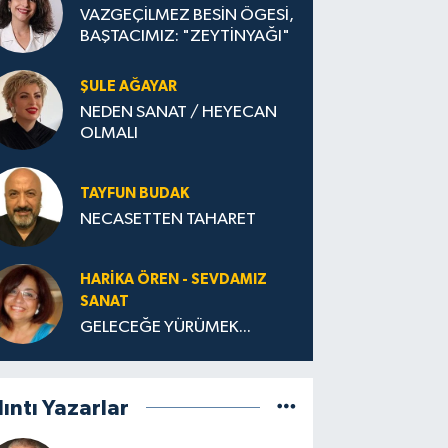
VAZGEÇİLMEZ BESİN ÖGESİ,
BAŞTACIMIZ: "ZEYTİNYAĞI"
ŞULE AĞAYAR
NEDEN SANAT / HEYECAN
OLMALI
TAYFUN BUDAK
NECASETTEN TAHARET
HARIKA ÖREN - SEVDAMIZ
SANAT
GELECEĞE YÜRÜMEK...
lıntı Yazarlar