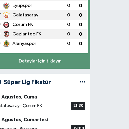
6
Eyüpspor
0
0
7
Galatasaray
0
0
8
Çorum FK
0
0
9
Gaziantep FK
0
0
0
Alanyaspor
0
0
Detaylar için tıklayın
Süper Lig Fikstür
4 Ağustos, Cuma
latasaray - Çorum FK
21:30
5 Ağustos, Cumartesi
nyaspor - Rizespor
19:00