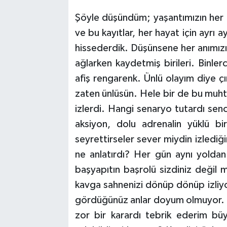
Şöyle düşündüm; yaşantımızın her an
ve bu kayıtlar, her hayat için ayrı 
hissederdik. Düşünsene her anımızı
ağlarken kaydetmiş birileri. Binler
afiş rengarenk. Ünlü olayım diye çı
zaten ünlüsün. Hele bir de bu muh
izlerdi. Hangi senaryo tutardı se
aksiyon, dolu adrenalin yüklü 
seyrettirseler sever miydin izlediğ
ne anlatırdı? Her gün aynı yoldan 
başyapıtın başrolü sizdiniz değil m
kavga sahnenizi dönüp dönüp izli
gördüğünüz anlar doyum olmuyor.
zor bir karardı tebrik ederim bü