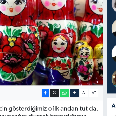
-
+
A
A
A
in gösterdiğimiz o ilk andan tut da,