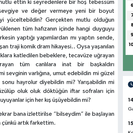
mutlu ettin ki seyredenlere bir hoş tebessüm
, sevgiye ve değer vermeye yeni bir boyut
yi yüceltebildin? Gerçekten mutlu olduğun
 yüklenen tüm hafızanın içinde hangi duyguyu
rkesin yaptığı yapımlardan mı yaptın sende,
1
an traji komik dram hikayesi.. Oysa yaşanılan
uklara katledilen bebeklere, tecavüze uğrayan
ayan tüm canlılara inat bir başkaldırı
 mi sevginin varlığına, umut edebildin mi güzel
 sonu hayrolur diyebildin mi? Yarışabildin mi
üzülüp oluk oluk döktüğün iftar sofraları için
yuyanlar için her kış üşüyebildin mi?
1
Ga
krar bana izlettirilse “bilseydim” ile başlayan
çünkü artık farkettim.
1
Ko