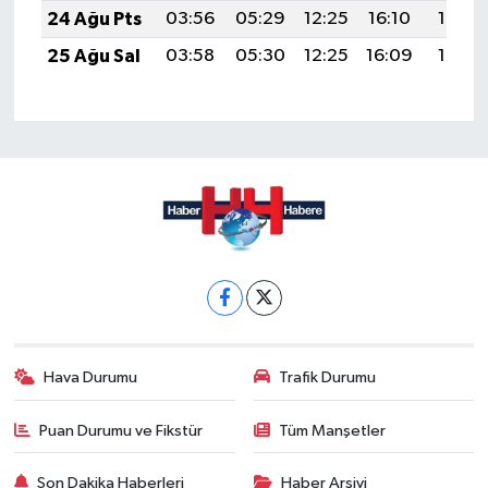
24 Ağu Pts
03:56
05:29
12:25
16:10
19:12
25 Ağu Sal
03:58
05:30
12:25
16:09
19:10
Hava Durumu
Trafik Durumu
Puan Durumu ve Fikstür
Tüm Manşetler
Son Dakika Haberleri
Haber Arşivi