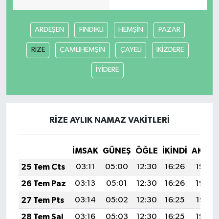
ARDEŞEN
FINDIKLI
HEMŞİN
PAZAR
RİZE
ÇAMLIHEMŞİN
ÇAYELİ
İKİZDERE
İYİDERE
RİZE AYLIK NAMAZ VAKITLERI
İMSAK
GÜNEŞ
ÖĞLE
İKINDI
AKŞA
25 Tem Cts
03:11
05:00
12:30
16:26
19:49
26 Tem Paz
03:13
05:01
12:30
16:26
19:48
27 Tem Pts
03:14
05:02
12:30
16:25
19:47
28 Tem Sal
03:16
05:03
12:30
16:25
19:46