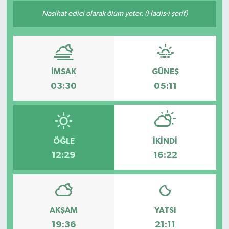
Nasihat edici olarak ölüm yeter. (Hadis-i şerif)
İMSAK
GÜNEŞ
03:30
05:11
ÖĞLE
İKINDI
12:29
16:22
AKŞAM
YATSI
19:36
21:11