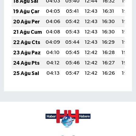
18 Ağu Sal
04:03
05:40
12:44
16:32
19:38
19 Ağu Çar
04:05
05:41
12:43
16:31
19:36
20 Ağu Per
04:06
05:42
12:43
16:30
19:35
21 Ağu Cum
04:08
05:43
12:43
16:30
19:33
22 Ağu Cts
04:09
05:44
12:43
16:29
19:32
23 Ağu Paz
04:10
05:45
12:42
16:28
19:30
24 Ağu Pts
04:12
05:46
12:42
16:27
19:29
25 Ağu Sal
04:13
05:47
12:42
16:26
19:27