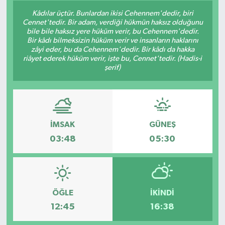
Kâdılar üçtür. Bunlardan ikisi Cehennem'dedir, biri
Cennet'tedir. Bir adam, verdiği hükmün haksız olduğunu
bile bile haksız yere hüküm verir, bu Cehennem'dedir.
Bir kâdı bilmeksizin hüküm verir ve insanların haklarını
zâyi eder, bu da Cehennem'dedir. Bir kâdı da hakka
riâyet ederek hüküm verir, işte bu, Cennet'tedir. (Hadis-i
şerif)
İMSAK
GÜNEŞ
03:48
05:30
ÖĞLE
İKINDI
12:45
16:38