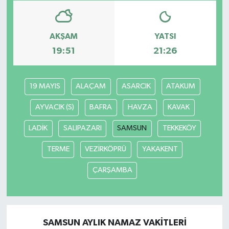
AKŞAM
YATSI
19:51
21:26
19 MAYIS
ALAÇAM
ASARCIK
ATAKUM
AYVACIK (S)
BAFRA
HAVZA
KAVAK
LADİK
SALIPAZARI
SAMSUN
TEKKEKÖY
TERME
VEZİRKÖPRÜ
YAKAKENT
ÇARŞAMBA
SAMSUN AYLIK NAMAZ VAKITLERI