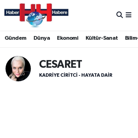
Hava Durumu
Gündem
Dünya
Ekonomi
Kültür-Sanat
Bilim
Trafik Durumu
Süper Lig Puan Durumu ve Fikstür
CESARET
Tüm Manşetler
KADRIYE CIRITCI - HAYATA DAİR
Son Dakika Haberleri
Haber Arşivi