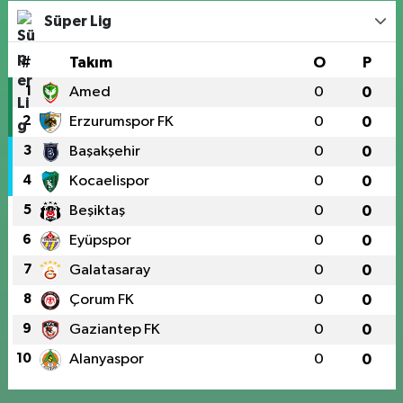
Süper Lig
#
Takım
O
P
1
Amed
0
0
2
Erzurumspor FK
0
0
3
Başakşehir
0
0
4
Kocaelispor
0
0
5
Beşiktaş
0
0
6
Eyüpspor
0
0
7
Galatasaray
0
0
8
Çorum FK
0
0
9
Gaziantep FK
0
0
10
Alanyaspor
0
0