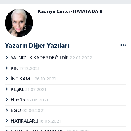
Kadriye Ciritci - HAYATA DAİR
Yazarın Diğer Yazıları
YALNIZLIK KADER DEĞİLDİR
22.01.2022
KİN
17.12.2021
İNTİKAM...
26.10.2021
KEŞKE
31.07.2021
Hüzün
28.06.2021
EGO
02.06.2021
HATIRALAR..!
18.05.2021