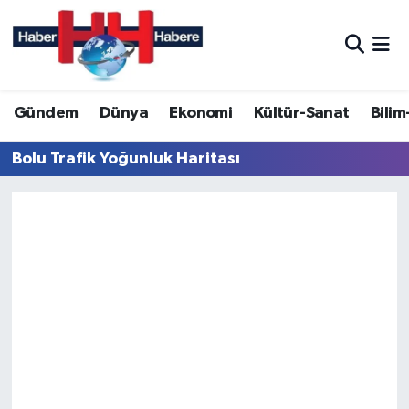
Hava Durumu
Gündem
Dünya
Ekonomi
Kültür-Sanat
Bilim
Trafik Durumu
Bolu Trafik Yoğunluk Haritası
Süper Lig Puan Durumu ve Fikstür
Tüm Manşetler
Son Dakika Haberleri
Haber Arşivi