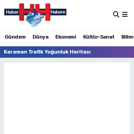
Hava Durumu
Gündem
Dünya
Ekonomi
Kültür-Sanat
Bilim
Trafik Durumu
Karaman Trafik Yoğunluk Haritası
Süper Lig Puan Durumu ve Fikstür
Tüm Manşetler
Son Dakika Haberleri
Haber Arşivi