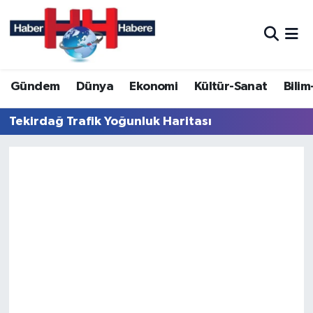
Hava Durumu
Gündem
Dünya
Ekonomi
Kültür-Sanat
Bilim
Trafik Durumu
Tekirdağ Trafik Yoğunluk Haritası
Süper Lig Puan Durumu ve Fikstür
Tüm Manşetler
Son Dakika Haberleri
Haber Arşivi