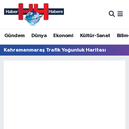
Hava Durumu
Gündem
Dünya
Ekonomi
Kültür-Sanat
Bilim
Trafik Durumu
Kahramanmaraş Trafik Yoğunluk Haritası
Süper Lig Puan Durumu ve Fikstür
Tüm Manşetler
Son Dakika Haberleri
Haber Arşivi