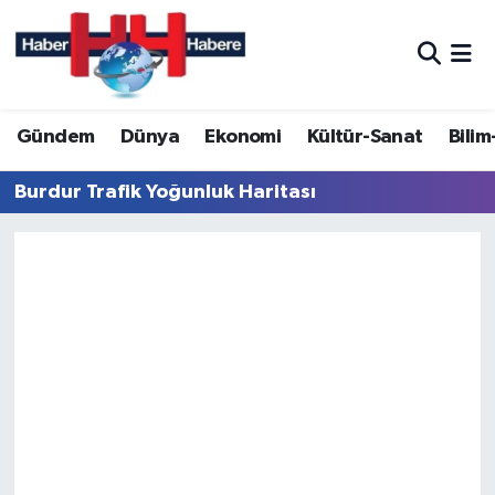
Hava Durumu
Gündem
Dünya
Ekonomi
Kültür-Sanat
Bilim
Trafik Durumu
Burdur Trafik Yoğunluk Haritası
Süper Lig Puan Durumu ve Fikstür
Tüm Manşetler
Son Dakika Haberleri
Haber Arşivi